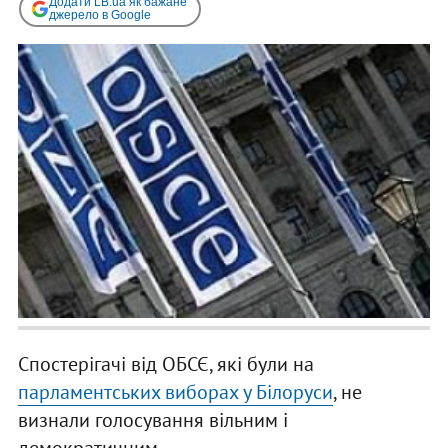
Додати LB.ua як бажане
джерело в Google
Спостерігачі від ОБСЄ, які були на
парламентських виборах у Білоруси
, не
визнали голосування вільним і