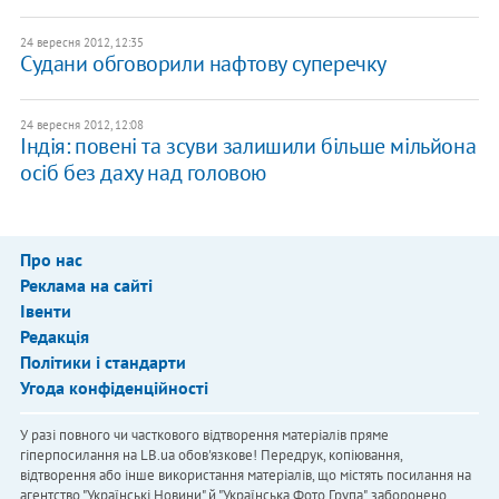
24 вересня 2012, 12:35
Судани обговорили нафтову суперечку
24 вересня 2012, 12:08
Індія: повені та зсуви залишили більше мільйона
осіб без даху над головою
Про нас
Реклама на сайті
Івенти
Редакція
Політики і стандарти
Угода конфіденційності
У разі повного чи часткового відтворення матеріалів пряме
гіперпосилання на LB.ua обов'язкове! Передрук, копіювання,
відтворення або інше використання матеріалів, що містять посилання на
агентство "Українськi Новини" й "Українська Фото Група", заборонено.