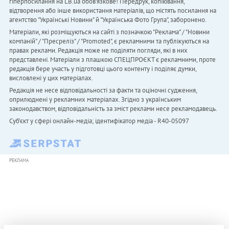
гіперпосилання на LB.ua обов'язкове! Передрук, копіювання,
відтворення або інше використання матеріалів, що містять посилання на
агентство "Українськi Новини" й "Українська Фото Група", заборонено.
Матеріали, які розміщуються на сайті з позначкою "Реклама" / "Новини
компаній" / "Пресреліз" / "Promoted", є рекламними та публікуються на
правах реклами. Редакція може не поділяти погляди, які в них
представлені. Матеріали з плашкою СПЕЦПРОЄКТ є рекламними, проте
редакція бере участь у підготовці цього контенту і поділяє думки,
висловлені у цих матеріалах.
Редакція не несе відповідальності за факти та оціночні судження,
оприлюднені у рекламних матеріалах. Згідно з українським
законодавством, відповідальність за зміст реклами несе рекламодавець.
Cуб'єкт у сфері онлайн-медіа; ідентифікатор медіа - R40-05097
РЕКЛАМА