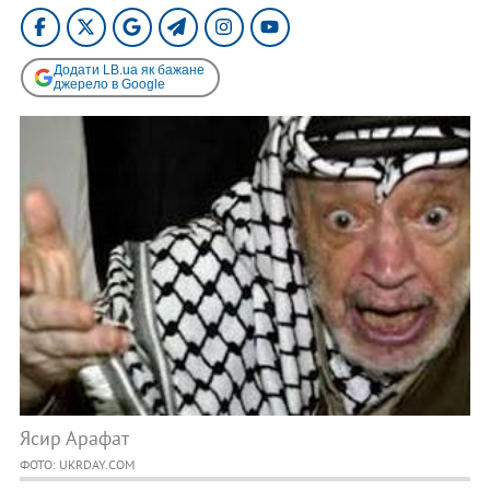
Додати LB.ua як бажане
джерело в Google
Ясир Арафат
ФОТО: UKRDAY.COM