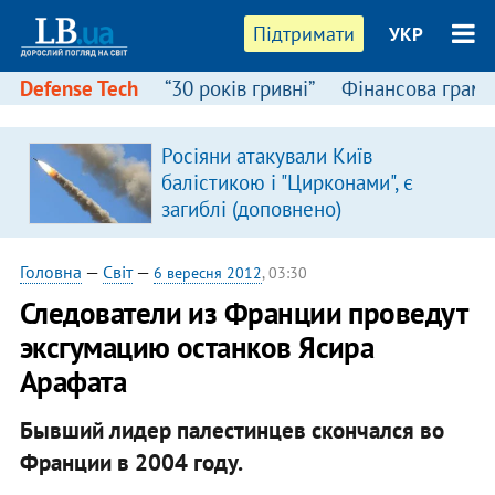
Підтримати
УКР
Defense Tech
“30 років гривні”
Фінансова грамо
Росіяни атакували Київ
балістикою і "Цирконами", є
загиблі (доповнено)
Головна
—
Світ
—
6 вересня 2012
, 03:30
Следователи из Франции проведут
эксгумацию останков Ясира
Арафата
Бывший лидер палестинцев скончался во
Франции в 2004 году.