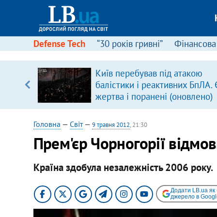
Defense Tech
“30 років гривні”
Фінансова
Київ перебував під атакою
уп
балістики і реактивних БпЛА. 
жертва і поранені (оновлено)
ку
Головна
—
Світ
—
9 травня 2012
, 21:30
Прем'єр Чорногорії відмови
Країна здобула незалежність 2006 року.
Додати LB.ua як
джерело в Googl