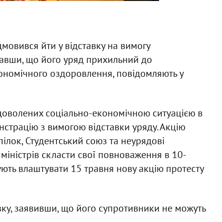
дмовився йти у відставку на вимогу
азавши, що його уряд прихильний до
ономічного оздоровлення, повідомляють у
адоволених соціально-економічною ситуацією в
нстрацію з вимогою відставки уряду. Акцію
ілок, Студентський союз та неурядові
 міністрів скласти свої повноваження в 10-
ують влаштувати 15 травня нову акцію протесту
вку, заявивши, що його супротивники не можуть