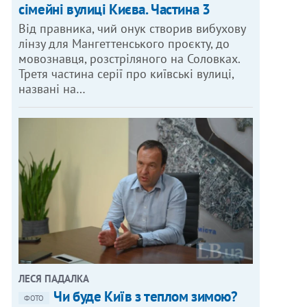
сімейні вулиці Києва. Частина 3
Від правника, чий онук створив вибухову
лінзу для Мангеттенського проєкту, до
мовознавця, розстріляного на Соловках.
Третя частина серії про київські вулиці,
названі на…
ЛЕСЯ ПАДАЛКА
Чи буде Київ з теплом зимою?
ФОТО