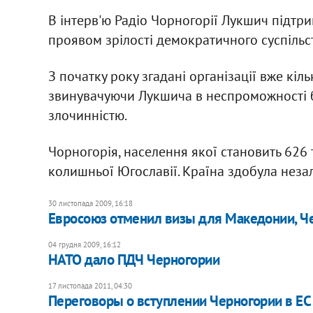
В інтерв'ю Радіо Чорногорії Лукшич підтр
проявом зрілості демократичного суспільс
З початку року згадані організації вже кі
звинувачуючи Лукшича в неспроможності б
злочинністю.
Чорногорія, населення якої становить 626 
колишньої Югославії. Країна здобула незал
30 листопада 2009, 16:18
Евросоюз отменил визы для Македонии, Ч
04 грудня 2009, 16:12
НАТО дало ПДЧ Черногории
17 листопада 2011, 04:30
Переговоры о вступлении Черногории в Е