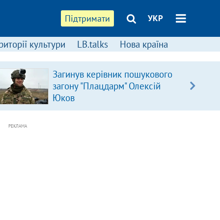
Підтримати
УКР
риторії культури
LB.talks
Нова країна
Загинув керівник пошукового
загону "Плацдарм" Олексій
Юков
РЕКЛАМА