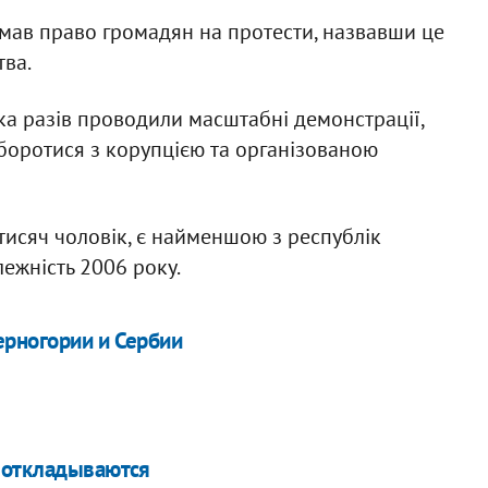
имав право громадян на протести, назвавши це
тва.
лька разів проводили масштабні демонстрації,
оротися з корупцією та організованою
тисяч чоловік, є найменшою з республік
ежність 2006 року.
ерногории и Сербии
С откладываются