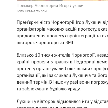
Премьер Черногории Игор Лукшич
ФОТО: UKRGAZETA.COM
Прем'єр-міністр Чорногорії Ігор Лукшич ві
організаторів масових акцій протесту, вк
продовження процесу євроінтеграції та ек
вівторок чорногорські ЗМІ.
Близько 10 тисяч жителів Чорногорії, нез
країні, провели 5 травня в Подгориці демо
протесту організували Союз вільних профсп
організації, які закликали Лукшича та його
денний термін. В іншому разі вони погрож
та заблокувати будівлю уряду.
Лукшич у вівторок відмовився йти у відста
запропонувати ясну альтернативу.