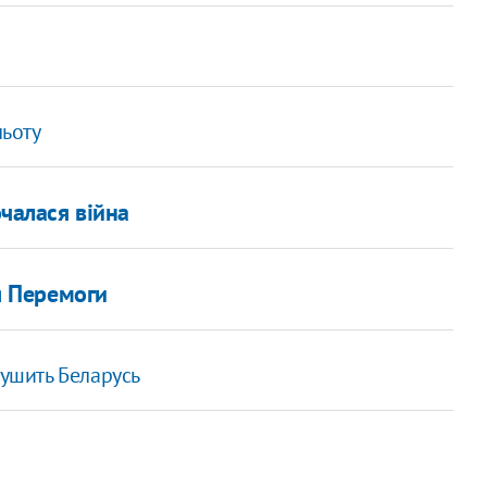
льоту
очалася війна
я Перемоги
душить Беларусь