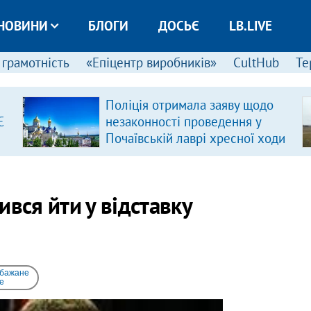
НОВИНИ
БЛОГИ
ДОСЬЄ
LB.LIVE
 грамотність
«Епіцентр виробників»
CultHub
Те
Поліція отримала заяву щодо
Є
незаконності проведення у
Почаївській лаврі хресної ходи
вся йти у відставку
 бажане
e