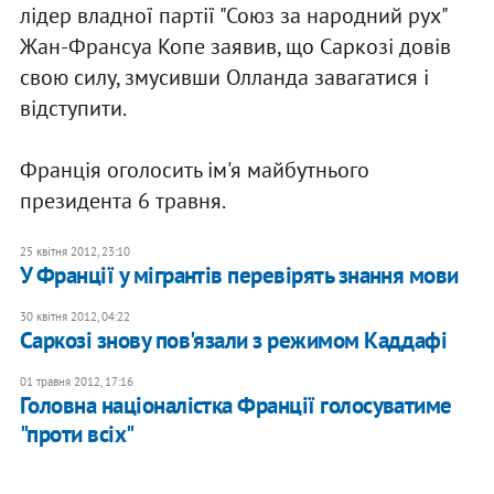
лідер владної партії "Союз за народний рух"
Жан-Франсуа Копе заявив, що Саркозі довів
свою силу, змусивши Олланда завагатися і
відступити.
Франція оголосить ім'я майбутнього
президента 6 травня.
25 квітня 2012, 23:10
У Франції у мігрантів перевірять знання мови
30 квітня 2012, 04:22
Саркозі знову пов'язали з режимом Каддафі
01 травня 2012, 17:16
Головна націоналістка Франції голосуватиме
"проти всіх"