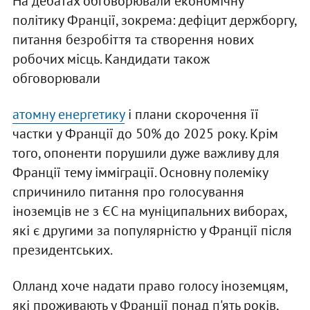
На дебатах обговорювали економічну
політику Франції, зокрема: дефіцит держборгу,
питання безробіття та створення нових
робочих місць. Кандидати також
обговорювали
атомну енергетику
і плани скорочення її
частки у Франції до 50% до 2025 року. Крім
того, опоненти порушили дуже важливу для
Франції тему імміграції. Основну полеміку
спричинило питання про голосування
іноземців не з ЄС на муніципальних виборах,
які є другими за популярністю у Франції після
президентських.
Олланд хоче надати право голосу іноземцям,
які проживають у Франції понад п'ять років,