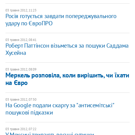
03 травня 2012, 11:23
Росія готується завдати попереджувального
удару по ЄвроПРО
03 травня 2012, 08:41
Роберт Паттінсон візьметься за пошуки Саддама
Хусейна
03 травня 2012, 08:09
Меркель розповіла, коли вирішить, чи їхати
на Євро
03 травня 2012, 07:50
На Google подали скаргу за "антисемітські"
пошукові підказки
03 травня 2012, 07:22
У Мексиці тривають воєнні сутички