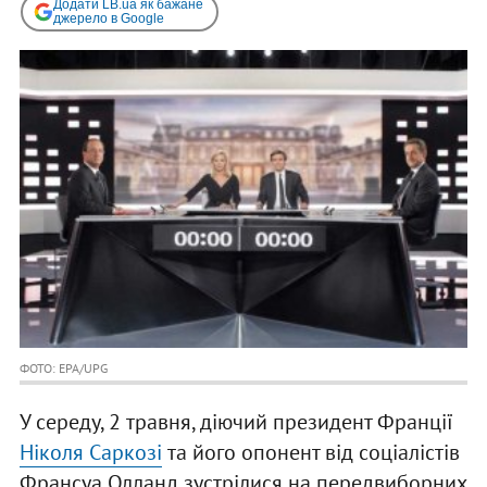
Додати LB.ua як бажане
джерело в Google
ФОТО: EPA/UPG
У середу, 2 травня, діючий президент Франції
Ніколя Саркозі
та його опонент від соціалістів
Франсуа Олланд зустрілися на передвиборних