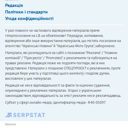
Редакція
Політики і стандарти
Угода конфіденційності
У разі повного чи часткового відтворення матеріалів пряме
гіперпосилання на LB.ua обов'язкове! Передрук, копіювання,
відтворення або інше використання матеріалів, що містять посилання на
агентство "Українськi Новини" й "Українська Фото Група", заборонено.
Матеріали, які розміщуються на сайті з позначкою "Реклама" / "Новини
компаній" / "Пресреліз" / "Promoted", є рекламними та публікуються на
правах реклами. Редакція може не поділяти погляди, які в них
представлені. Матеріали з плашкою СПЕЦПРОЄКТ є рекламними, проте
редакція бере участь у підготовці цього контенту і поділяє думки,
висловлені у цих матеріалах.
Редакція не несе відповідальності за факти та оціночні судження,
оприлюднені у рекламних матеріалах. Згідно з українським
законодавством, відповідальність за зміст реклами несе рекламодавець.
Cуб'єкт у сфері онлайн-медіа; ідентифікатор медіа - R40-05097
РЕКЛАМА