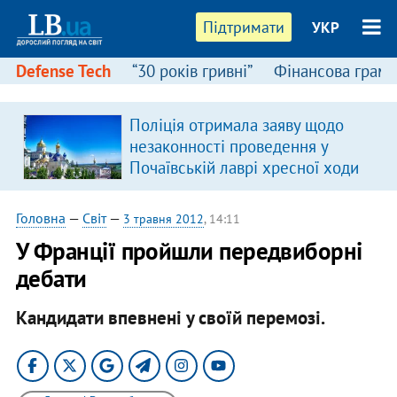
Підтримати
УКР
Defense Tech
“30 років гривні”
Фінансова грамо
Поліція отримала заяву щодо
в
незаконності проведення у
Почаївській лаврі хресної ходи
Головна
—
Світ
—
3 травня 2012
, 14:11
У Франції пройшли передвиборні
дебати
Кандидати впевнені у своїй перемозі.