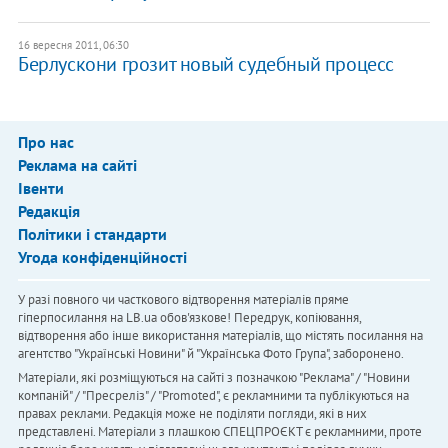
16 вересня 2011, 06:30
Берлускони грозит новый судебный процесс
Про нас
Реклама на сайті
Івенти
Редакція
Політики і стандарти
Угода конфіденційності
У разі повного чи часткового відтворення матеріалів пряме
гіперпосилання на LB.ua обов'язкове! Передрук, копіювання,
відтворення або інше використання матеріалів, що містять посилання на
агентство "Українськi Новини" й "Українська Фото Група", заборонено.
Матеріали, які розміщуються на сайті з позначкою "Реклама" / "Новини
компаній" / "Пресреліз" / "Promoted", є рекламними та публікуються на
правах реклами. Редакція може не поділяти погляди, які в них
представлені. Матеріали з плашкою СПЕЦПРОЄКТ є рекламними, проте