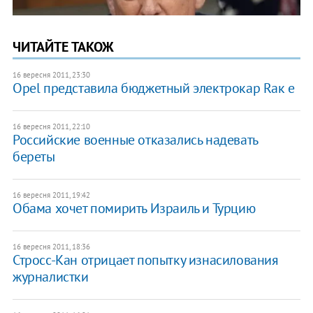
ЧИТАЙТЕ ТАКОЖ
16 вересня 2011, 23:30
Opel представила бюджетный электрокар Rак e
16 вересня 2011, 22:10
Российские военные отказались надевать
береты
16 вересня 2011, 19:42
Обама хочет помирить Израиль и Турцию
16 вересня 2011, 18:36
Стросс-Кан отрицает попытку изнасилования
журналистки