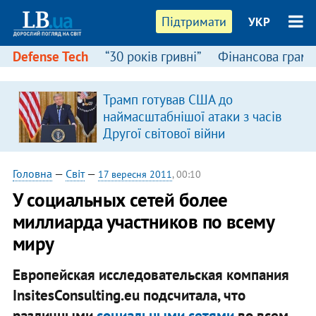
Підтримати
УКР
Defense Tech
“30 років гривні”
Фінансова грамо
Трамп готував США до
наймасштабнішої атаки з часів
Другої світової війни
Головна
—
Світ
—
17 вересня 2011
, 00:10
У социальных сетей более
миллиарда участников по всему
миру
Европейская исследовательская компания
InsitesConsulting.eu подсчитала, что
различными
социальными сетями
во всем