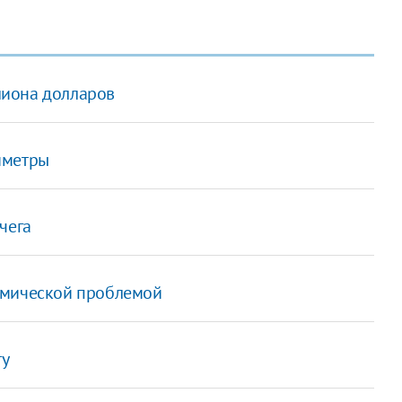
лиона долларов
иметры
чега
омической проблемой
ту