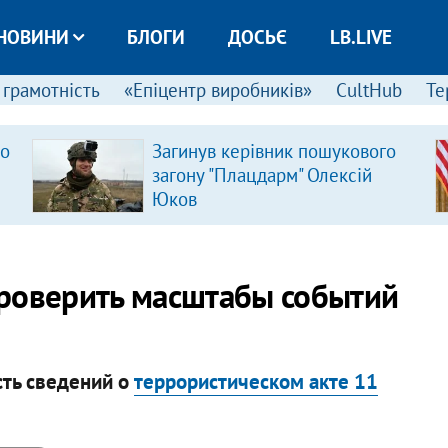
НОВИНИ
БЛОГИ
ДОСЬЄ
LB.LIVE
 грамотність
«Епіцентр виробників»
CultHub
Те
ро
Загинув керівник пошукового
загону "Плацдарм" Олексій
Юков
проверить масштабы событий
ть сведений о
террористическом акте 11