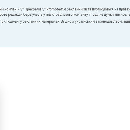
ни компаній" / "Пресреліз" / "Promoted", є рекламними та публікуються на права
 редакція бере участь у підготовці цього контенту і поділяє думки, висловле
 оприлюднені у рекламних матеріалах. Згідно з українським законодавством, від