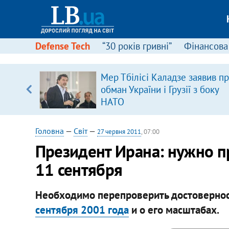
Defense Tech
“30 років гривні”
Фінансова
щодо
Мер Тбілісі Каладзе заявив п
 у
обман України і Грузії з боку
ої ходи
НАТО
Головна
—
Світ
—
27 червня 2011
, 07:00
Президент Ирана: нужно 
11 сентября
Необходимо перепроверить достовернос
сентября 2001 года
и о его масштабах.