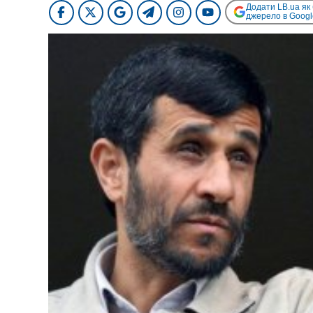
Додати LB.ua як
джерело в Googl