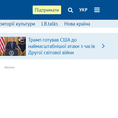
Підтримати
УКР
риторії культури
LB.talks
Нова країна
Трамп готував США до
наймасштабнішої атаки з часів
Другої світової війни
РЕКЛАМА