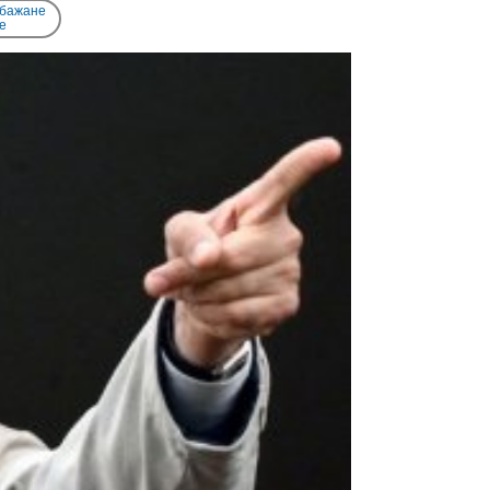
 бажане
e