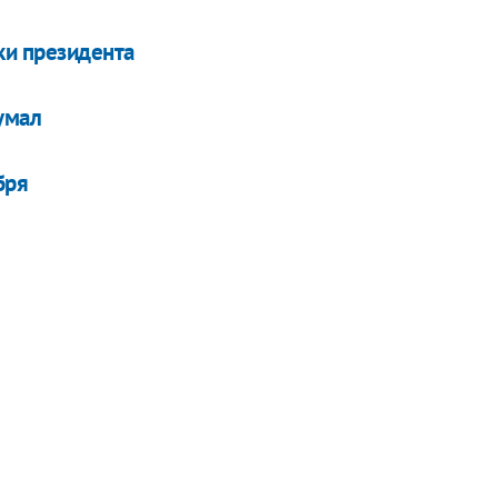
ки президента
умал
бря