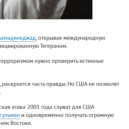
Ахмадинеджад
, открывая международную
нициированную Тегераном.
 терроризмом нужно проверить истинные
 раскроется часть правды. Но США не позволят
.
ская атака 2001 года служат для США
сульман
и одновременно получать огромную
нем Востоке.