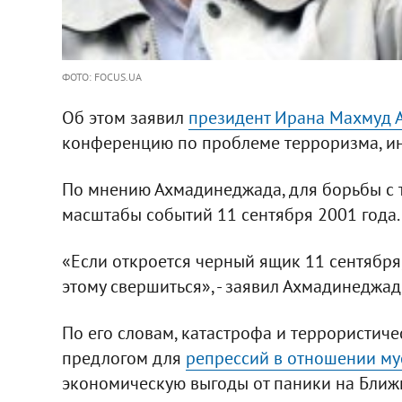
ФОТО: FOCUS.UA
Об этом заявил
президент Ирана Махмуд 
конференцию по проблеме терроризма, и
По мнению Ахмадинеджада, для борьбы с
масштабы событий 11 сентября 2001 года.
«Если откроется черный ящик 11 сентября,
этому свершиться», - заявил Ахмадинеджад
По его словам, катастрофа и террористиче
предлогом для
репрессий в отношении му
экономическую выгоды от паники на Ближ