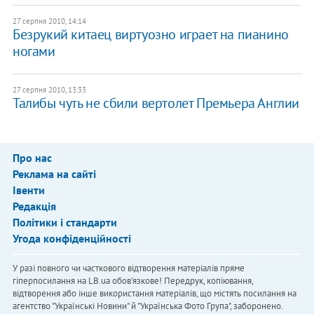
27 серпня 2010, 14:14
Безрукий китаец виртуозно играет на пианино
ногами
27 серпня 2010, 13:33
Талибы чуть не сбили вертолет Премьера Англии
Про нас
Реклама на сайті
Івенти
Редакція
Політики і стандарти
Угода конфіденційності
У разі повного чи часткового відтворення матеріалів пряме
гіперпосилання на LB.ua обов'язкове! Передрук, копіювання,
відтворення або інше використання матеріалів, що містять посилання на
агентство "Українськi Новини" й "Українська Фото Група", заборонено.