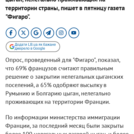
территории страны, пишет в пятницу газета
"Фигаро".
Додати LB.ua як бажане
джерело в Google
Опрос, проведенный для "Фигаро", показал,
что 69% французов считают правильным
решение о закрытии нелегальных цыганских
поселений, а 65% одобряют высылку в
Румынию и Болгарию цыган, нелегально
проживающих на территории Франции.
По информации министерства иммиграции
Франции, за последний месяц были закрыты
более 100 нелегальных лагерей цыган, и более