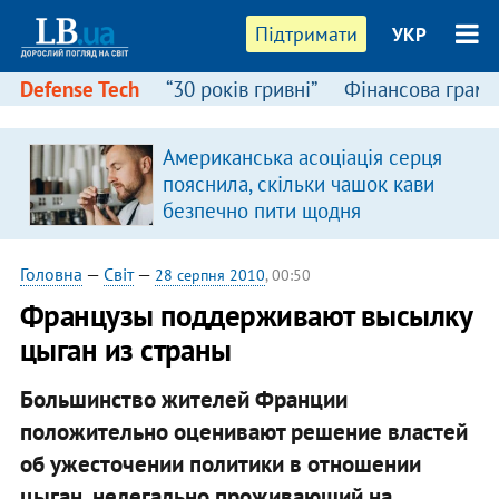
Підтримати
УКР
Defense Tech
“30 років гривні”
Фінансова грамо
Американська асоціація серця
пояснила, скільки чашок кави
безпечно пити щодня
Головна
—
Світ
—
28 серпня 2010
, 00:50
Французы поддерживают высылку
цыган из страны
Большинство жителей Франции
положительно оценивают решение властей
об ужесточении политики в отношении
цыган, нелегально проживающий на