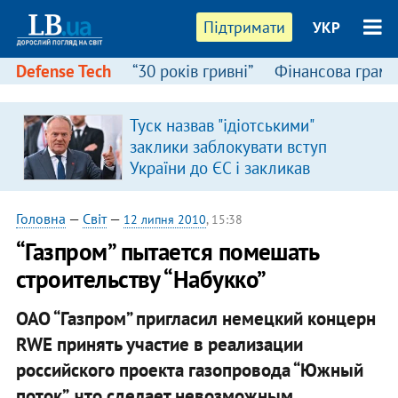
Підтримати
УКР
Defense Tech
“30 років гривні”
Фінансова грамо
Туск назвав "ідіотськими"
заклики заблокувати вступ
України до ЄС і закликав
припинити антиукраїнську
риторику
Головна
—
Світ
—
12 липня 2010
, 15:38
“Газпром” пытается помешать
строительству “Набукко”
ОАО “Газпром” пригласил немецкий концерн
RWE принять участие в реализации
российского проекта газопровода “Южный
поток”, что сделает невозможным