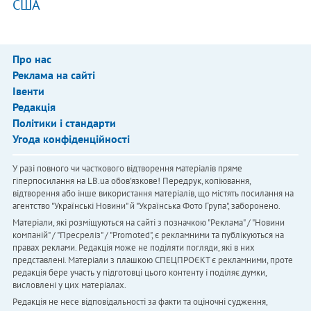
США
Про нас
Реклама на сайті
Івенти
Редакція
Політики і стандарти
Угода конфіденційності
У разі повного чи часткового відтворення матеріалів пряме
гіперпосилання на LB.ua обов'язкове! Передрук, копіювання,
відтворення або інше використання матеріалів, що містять посилання на
агентство "Українськi Новини" й "Українська Фото Група", заборонено.
Матеріали, які розміщуються на сайті з позначкою "Реклама" / "Новини
компаній" / "Пресреліз" / "Promoted", є рекламними та публікуються на
правах реклами. Редакція може не поділяти погляди, які в них
представлені. Матеріали з плашкою СПЕЦПРОЄКТ є рекламними, проте
редакція бере участь у підготовці цього контенту і поділяє думки,
висловлені у цих матеріалах.
Редакція не несе відповідальності за факти та оціночні судження,