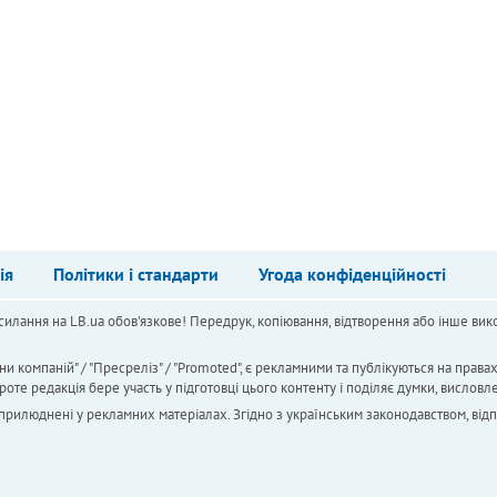
ія
Політики і стандарти
Угода конфіденційності
силання на LB.ua обов'язкове! Передрук, копіювання, відтворення або інше вико
ни компаній" / "Пресреліз" / "Promoted", є рекламними та публікуються на права
 редакція бере участь у підготовці цього контенту і поділяє думки, висловле
 оприлюднені у рекламних матеріалах. Згідно з українським законодавством, від