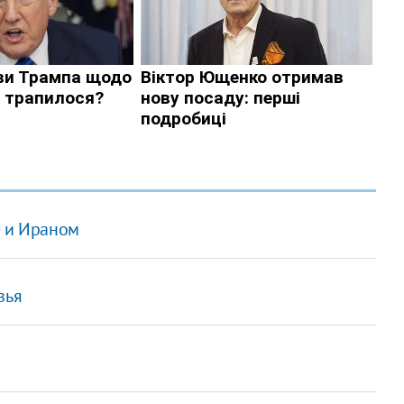
е и Ираном
зья