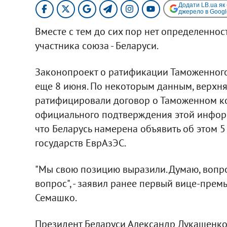
Додати LB.ua як
джерело в Googl
Вместе с тем до сих пор нет определеннос
участника союза - Беларуси.
Законопроект о ратификации Таможенного
еще 8 июня. По некоторым данным, верхня
ратифицировали договор о Таможенном ко
официального подтверждения этой информ
что Беларусь намерена объявить об этом 5 
государств ЕврАзЭС.
"Мы свою позицию выразили. Думаю, вопрос
вопрос", - заявил ранее первый вице-пре
Семашко.
Президент Беларуси Александр Лукашенко