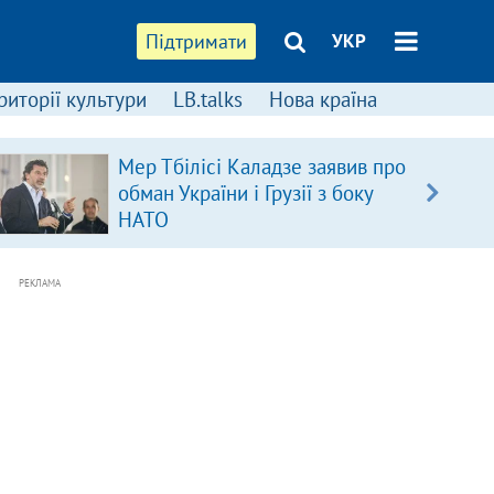
Підтримати
УКР
риторії культури
LB.talks
Нова країна
Мер Тбілісі Каладзе заявив про
обман України і Грузії з боку
НАТО
РЕКЛАМА