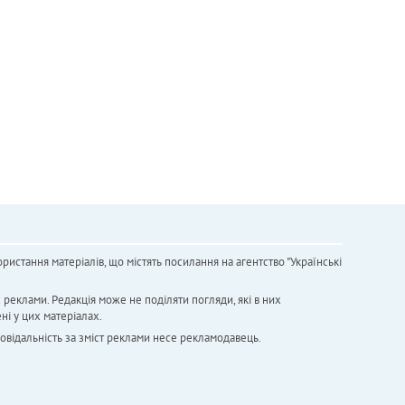
ристання матеріалів, що містять посилання на агентство "Українськi
х реклами. Редакція може не поділяти погляди, які в них
ні у цих матеріалах.
повідальність за зміст реклами несе рекламодавець.