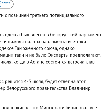
 бажане
e
ти с позицией третьего потенциального
 кодекса был внесен в белорусский парламент
я и нижняя палаты парламента все-таки
дексе Таможенного союза, однако
ации таки и не было. Эксперты предполагают,
июля, когда в Астане состоится встреча глав
 решится 4-5 июля, будет ответ на этот
мьер белорусского правительства Владимир
 подчеркивал, что Минск ратифицировал все