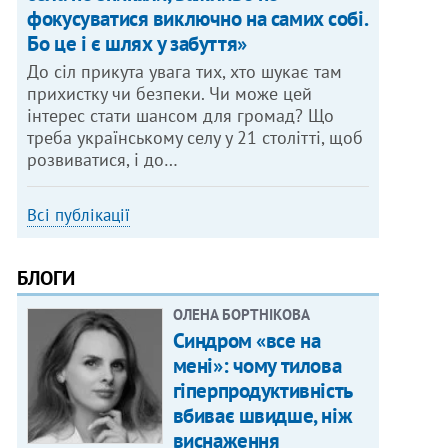
фокусуватися виключно на самих собі.
Бо це і є шлях у забуття»
До сіл прикута увага тих, хто шукає там
прихистку чи безпеки. Чи може цей
інтерес стати шансом для громад? Що
треба українському селу у 21 столітті, щоб
розвиватися, і до…
Всі публікації
БЛОГИ
ОЛЕНА БОРТНІКОВА
Синдром «все на
мені»: чому тилова
гіперпродуктивність
вбиває швидше, ніж
виснаження