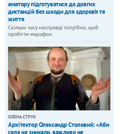
аматору підготуватися до довгих
дистанцій без шкоди для здоров’я та
життя
Скільки часу насправді потрібно, щоб
пробігти марафон.
ОЛЕНА СТРУК
Архітектор Олександр Столовий: «Аби
села не зникали, важливо не