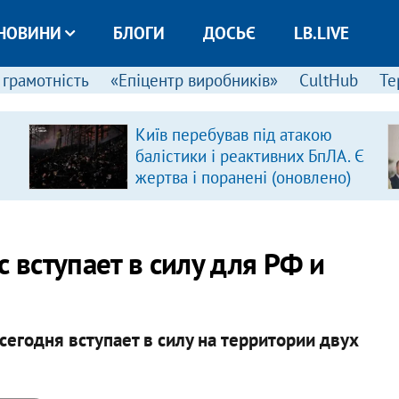
НОВИНИ
БЛОГИ
ДОСЬЄ
LB.LIVE
 грамотність
«Епіцентр виробників»
CultHub
Те
Київ перебував під атакою
балістики і реактивних БпЛА. Є
жертва і поранені (оновлено)
вступает в силу для РФ и
егодня вступает в силу на территории двух