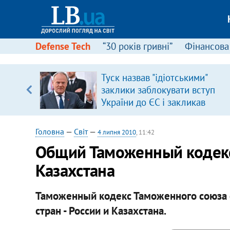
Defense Tech
“30 років гривні”
Фінансова
ового
Туск назвав "ідіотськими"
ій
заклики заблокувати вступ
України до ЄС і закликав
припинити антиукраїнську
риторику
Головна
—
Світ
—
4 липня 2010
, 11:42
Общий Таможенный кодекс 
Казахстана
Таможенный кодекс Таможенного союза с
стран - России и Казахстана.