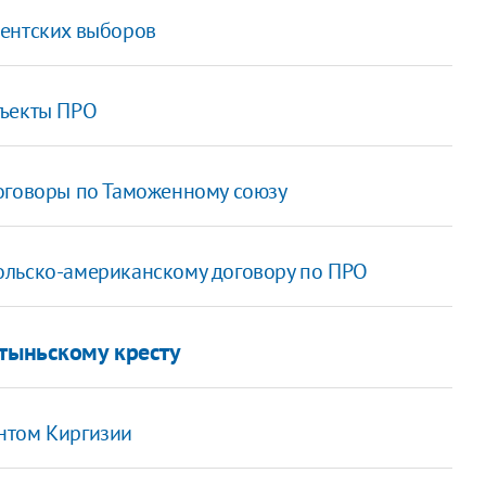
дентских выборов
бъекты ПРО
оговоры по Таможенному союзу
ольско-американскому договору по ПРО
атыньскому кресту
нтом Киргизии