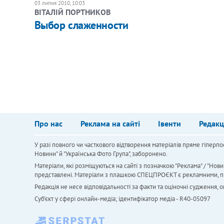
03 липня 2010, 10:03
ВІТАЛІЙ ПОРТНИКОВ
Выбор слаженности
Про нас
Реклама на сайті
Івенти
Редакц
У разі повного чи часткового відтворення матеріалів пряме гіперпо
Новини" й "Українська Фото Група", заборонено.
Матеріали, які розміщуються на сайті з позначкою "Реклама" / "Нови
представлені. Матеріали з плашкою СПЕЦПРОЄКТ є рекламними, проте
Редакція не несе відповідальності за факти та оціночні судження,
Cуб'єкт у сфері онлайн-медіа; ідентифікатор медіа - R40-05097