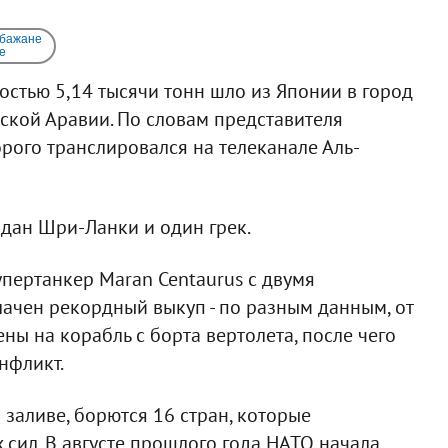
 бажане
e
остью 5,14 тысячи тонн шло из Японии в город
ской Аравии. По словам представителя
рого транслировался на телеканале Аль-
аждан Шри-Ланки и один грек.
пертанкер Maran Centaurus с двумя
лачен рекордный выкуп - по разным данным, от
ны на корабль с борта вертолета, после чего
нфликт.
заливе, борются 16 стран, которые
сил. В августе прошлого года НАТО начала