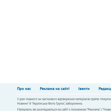
Про нас
Реклама на сайті
Івенти
Редакц
У разі повного чи часткового відтворення матеріалів пряме гіперпо
Новини" й "Українська Фото Група", заборонено.
Матеріали, які розміщуються на сайті з позначкою "Реклама" / "Нови