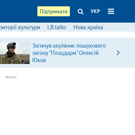
Підтримати
УКР
риторії культури
LB.talks
Нова країна
Загинув керівник пошукового
загону "Плацдарм" Олексій
Юков
РЕКЛАМА