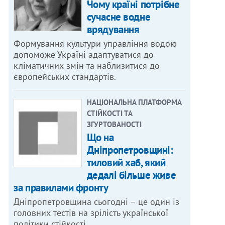
Чому країні потрібне
сучасне водне
врядування
Формування культури управління водою
допоможе Україні адаптуватися до
кліматичних змін та наблизитися до
європейських стандартів.
НАЦІОНАЛЬНА ПЛАТФОРМА
СТІЙКОСТІ ТА
ЗГУРТОВАНОСТІ
Що на
Дніпропетровщині:
тиловий хаб, який
дедалі більше живе
за правилами фронту
Дніпропетровщина сьогодні – це один із
головних тестів на зрілість української
політики стійкості.