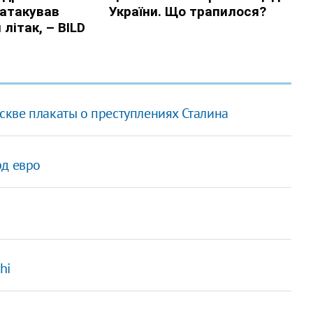
кве плакаты о преступлениях Сталина
рд евро
hi