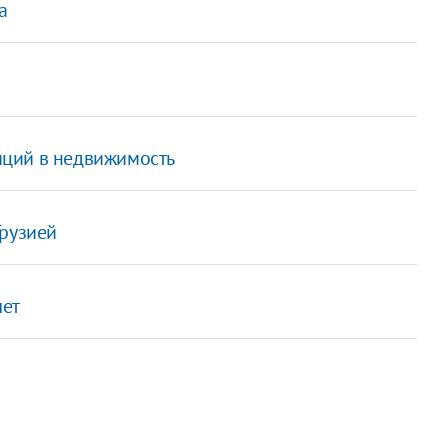
а
ций в недвижимость
Грузией
лет