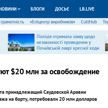
НОВИНИ
БЛОГИ
ДОСЬЄ
LB.LIVE
 грамотність
«Епіцентр виробників»
CultHub
Те
Поліція отримала заяву щодо
незаконності проведення у
Почаївській лаврі хресної ходи
уют $20 млн за освобождение
рта принадлежащий Саудовской Аравии
ипажа на борту, потребовали 20 млн долларов