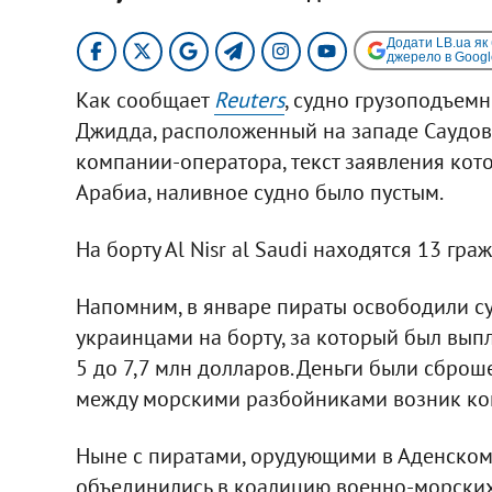
Додати LB.ua як
джерело в Googl
Как сообщает
Reuters
, судно грузоподъемн
Джидда, расположенный на западе Саудов
компании-оператора, текст заявления кото
Арабиа, наливное судно было пустым.
На борту Аl Nisr al Saudi находятся 13 гр
Напомним, в январе пираты освободили су
украинцами на борту, за который был вып
5 до 7,7 млн долларов. Деньги были сброше
между морскими разбойниками возник ко
Ныне с пиратами, орудующими в Аденском 
объединились в коалицию военно-морских 