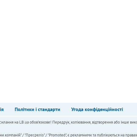
ія
Політики і стандарти
Угода конфіденційності
силання на LB.ua обов'язкове! Передрук, копіювання, відтворення або інше вико
ни компаній" / "Пресреліз" / "Promoted", є рекламними та публікуються на права