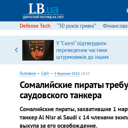
Defense Tech
“30 років гривні”
Фінансова
У "Скелі" підтвердили
уп
переведення частини
штурмовиків до інших
ку
підрозділів
Головна
—
Світ
—
3 березня 2010
, 18:55
Сомалийские пираты треб
саудовского танкера
Сомалийские пираты, захватившие 1 ма
танкер Аl Nisr al Saudi с 14 членами эк
выкупа за его освобождение.