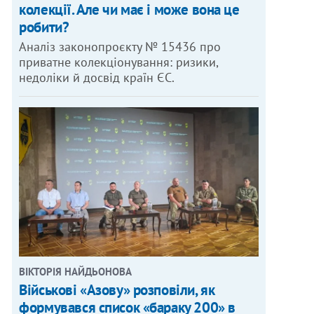
колекції. Але чи має і може вона це
робити?
Аналіз законопроєкту № 15436 про
приватне колекціонування: ризики,
недоліки й досвід країн ЄС.
ВІКТОРІЯ НАЙДЬОНОВА
Військові «Азову» розповіли, як
формувався список «бараку 200» в