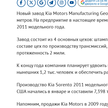
Додати LB.ua як
джерело в Googl
Новый завод Kia Motors Manufacturing Geo
метров. На предприятие в настоящее врем
2011 модельного года.
Завод состоит из 4 основных цехов: штампо
составе цех по производству трансмиссий
протяженность 2 мили.
К концу года компания планирует удвоить
нынешних 1,2 тыс. человек и обеспечить ра
Производство Kia Sorento 2011 модельного
США начались в январе и составили 7,398 
Напомним, продажи Kia Motors в 2009 году