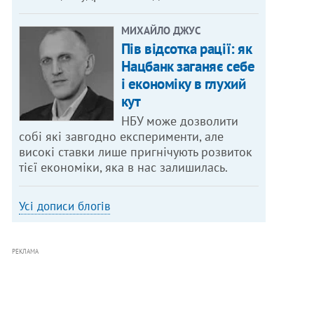
МИХАЙЛО ДЖУС
Пів відсотка рації: як
Нацбанк заганяє себе
і економіку в глухий
кут
НБУ може дозволити
собі які завгодно експерименти, але
високі ставки лише пригнічують розвиток
тієї економіки, яка в нас залишилась.
Усі дописи блогів
РЕКЛАМА