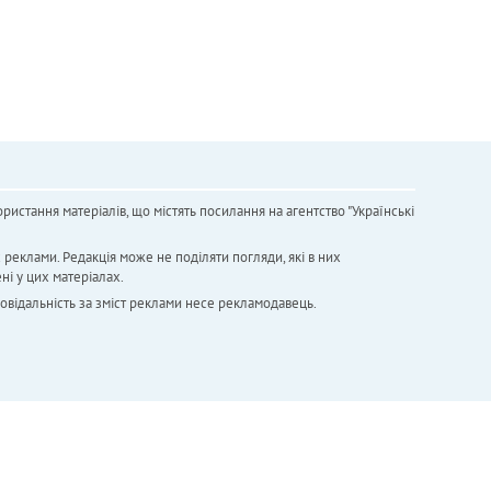
ристання матеріалів, що містять посилання на агентство "Українськi
х реклами. Редакція може не поділяти погляди, які в них
ні у цих матеріалах.
повідальність за зміст реклами несе рекламодавець.