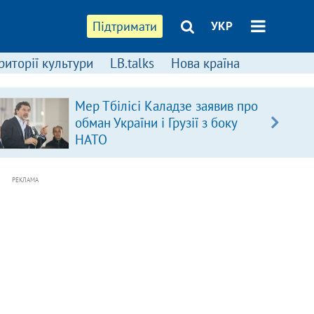
Підтримати
УКР
риторії культури
LB.talks
Нова країна
Мер Тбілісі Каладзе заявив про
обман України і Грузії з боку
НАТО
РЕКЛАМА