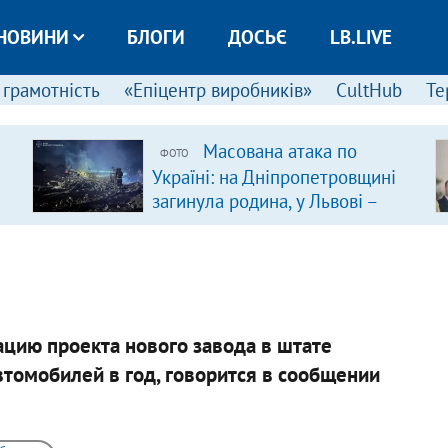
НОВИНИ
БЛОГИ
ДОСЬЄ
LB.LIVE
 грамотність
«Епіцентр виробників»
CultHub
Те
Масована атака по
ФОТО
Україні: на Дніпропетровщині
загинула родина, у Львові –
удар по багатоповерхівках
(доповнюється)
ацию проекта нового завода в штате
томобилей в год, говорится в сообщении