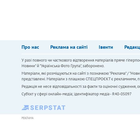
Про нас
Реклама на сайті
Івенти
Редакц
У разі повного чи часткового відтворення матеріалів пряме гіперпо
Новини" й "Українська Фото Група", заборонено.
Матеріали, які розміщуються на сайті з позначкою "Реклама" / "Нови
представлені. Матеріали з плашкою СПЕЦПРОЄКТ є рекламними, проте
Редакція не несе відповідальності за факти та оціночні судження,
Cуб'єкт у сфері онлайн-медіа; ідентифікатор медіа - R40-05097
РЕКЛАМА