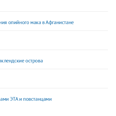
ния опийного мака в Афганистане
лклендские острова
ками ЭТА и повстанцами