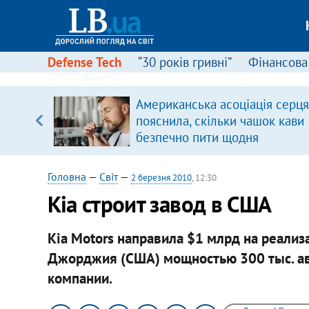
Defense Tech
“30 років гривні”
Фінансова
Американська асоціація серця
, є
пояснила, скільки чашок кави
безпечно пити щодня
Головна
—
Світ
—
2 березня 2010
, 12:30
Kia строит завод в США
Kia Motors направила $1 млрд на реализ
Джорджия (США) мощностью 300 тыс. ав
компании.