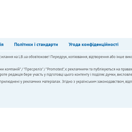
ія
Політики і стандарти
Угода конфіденційності
силання на LB.ua обов'язкове! Передрук, копіювання, відтворення або інше вико
ни компаній" / "Пресреліз" / "Promoted", є рекламними та публікуються на права
 редакція бере участь у підготовці цього контенту і поділяє думки, висловле
 оприлюднені у рекламних матеріалах. Згідно з українським законодавством, від