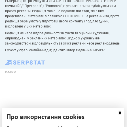
Матеріали, які розміщуються на сайті з позначкою "Реклама" / "Новини
компаній" / "Пресреліз" / "Promoted", є рекламними та публікуються на
правах реклами. Редакція може не поділяти погляди, які в них
представлені. Матеріали з плашкою СПЕЦПРОЄКТ є рекламними, проте
редакція бере участь у підготовці цього контенту і поділяє думки,
висловлені у цих матеріалах.
Редакція не несе відповідальності за факти та оціночні судження,
оприлюднені у рекламних матеріалах. Згідно з українським
законодавством, відповідальність за зміст реклами несе рекламодавець.
Cуб'єкт у сфері онлайн-медіа; ідентифікатор медіа - R40-05097
РЕКЛАМА
Про використання cookies