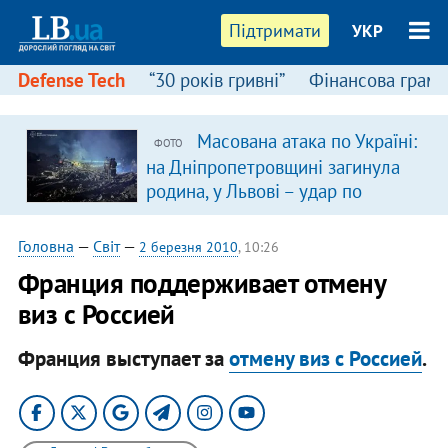
Підтримати
УКР
Defense Tech
“30 років гривні”
Фінансова грамо
Масована атака по Україні:
ФОТО
на Дніпропетровщині загинула
родина, у Львові – удар по
багатоповерхівках
(доповнюється)
Головна
—
Світ
—
2 березня 2010
, 10:26
Франция поддерживает отмену
виз с Россией
Франция выступает за
отмену виз с Россией
.