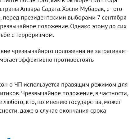
траны Анвара Садата. Хосни Мубарак, с того
 перед президентскими выборами 7 сентября
резвычайное положение. Однако этому до сих
рьбе с терроризмом.
твие чрезвычайного положения не затрагивает
омогает эффективно противостоять
акон о ЧП используется правящим режимом для
тиков. Чрезвычайное положение, в частности,
 любого, кто, по мнению государства, может
сности, даже в случае окончания срока