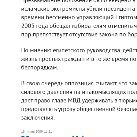
исламские экстремисты убили президента с
времени бессменно управляющий Египтом,
2005 года обещал избирателям отменить ч
пор препятствует отсутствие закона по бо
По мнению египетского руководства, дейс
жизнь простых граждан и в то же время п
беспорядкам.
В свою очередь оппозиция считают, что з
силового давления на инакомыслящих поли
дает право главе МВД удерживать в тюрьме
представлять угрозу общественной безопа
заключения.
15 липня 2009, 11:21