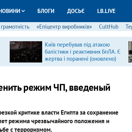
НОВИНИ
БЛОГИ
ДОСЬЄ
LB.LIVE
 грамотність
«Епіцентр виробників»
CultHub
Те
Київ перебував під атакою
балістики і реактивних БпЛА. Є
жертва і поранені (оновлено)
менить режим ЧП, введеный
езкой критике власти Египта за сохранение
 лет режима чрезвычайного положения и
ьбе с терроризмом.