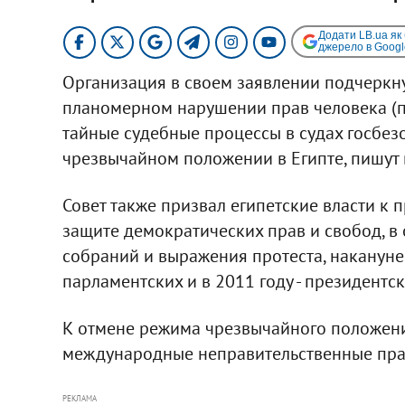
Додати LB.ua як
джерело в Googl
Организация в своем заявлении подчеркн
планомерном нарушении прав человека (пр
тайные судебные процессы в судах госбез
чрезвычайном положении в Египте, пишут в
Совет также призвал египетские власти к
защите демократических прав и свобод, в
собраний и выражения протеста, накануне
парламентских и в 2011 году - президентс
К отмене режима чрезвычайного положени
международные неправительственные пра
РЕКЛАМА