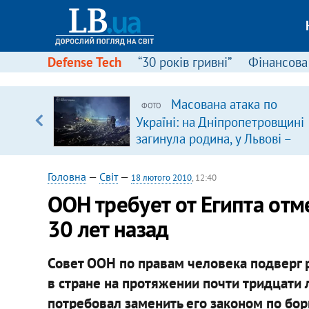
Defense Tech
“30 років гривні”
Фінансова
вив про
Масована атака по
ФОТО
боку
Україні: на Дніпропетровщині
загинула родина, у Львові –
удар по багатоповерхівках
(доповнюється)
Головна
—
Світ
—
18 лютого 2010
, 12:40
ООН требует от Египта от
30 лет назад
Совет ООН по правам человека подверг р
в стране на протяжении почти тридцати
потребовал заменить его законом по бор