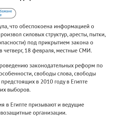
 бажане
e
ула, что обеспокоена информацией о
оизвол силовых структур, аресты, пытки,
опасности) под прикрытием закона о
 четверг, 18 февраля, местные СМИ.
 проведению законодательных реформ по
 особенности, свободы слова, свободы
 предстоящих в 2010 году в Египте
ких выборов.
я в Египте призывают и ведущие
возащитные организации.