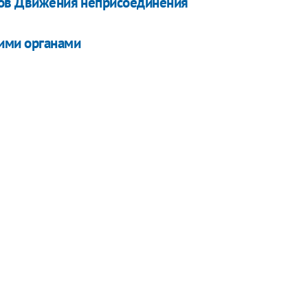
енов Движения неприсоединения
кими органами