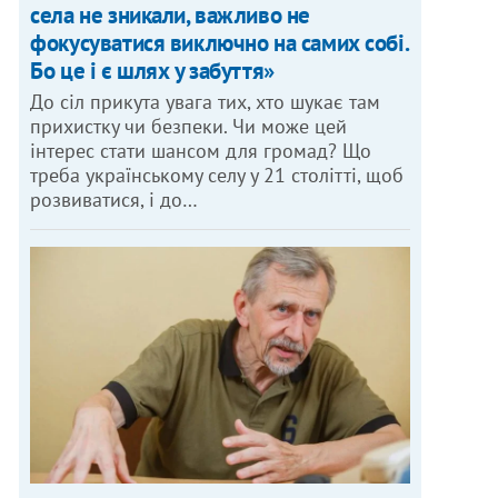
села не зникали, важливо не
фокусуватися виключно на самих собі.
Бо це і є шлях у забуття»
До сіл прикута увага тих, хто шукає там
прихистку чи безпеки. Чи може цей
інтерес стати шансом для громад? Що
треба українському селу у 21 столітті, щоб
розвиватися, і до…