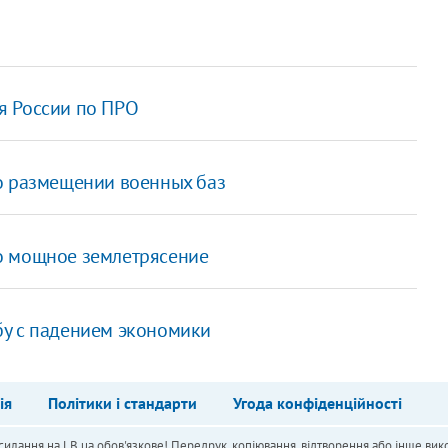
я России по ПРО
о размещении военных баз
о мощное землетрясение
бу с падением экономики
ія
Політики і стандарти
Угода конфіденційності
силання на LB.ua обов'язкове! Передрук, копіювання, відтворення або інше вико