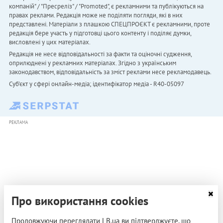
компаній" / "Пресреліз" / "Promoted", є рекламними та публікуються на
правах реклами. Редакція може не поділяти погляди, які в них
представлені. Матеріали з плашкою СПЕЦПРОЄКТ є рекламними, проте
редакція бере участь у підготовці цього контенту і поділяє думки,
висловлені у цих матеріалах.
Редакція не несе відповідальності за факти та оціночні судження,
оприлюднені у рекламних матеріалах. Згідно з українським
законодавством, відповідальність за зміст реклами несе рекламодавець.
Cуб'єкт у сфері онлайн-медіа; ідентифікатор медіа - R40-05097
РЕКЛАМА
Про використання cookies
Продовжуючи переглядати LB.ua ви підтверджуєте, що