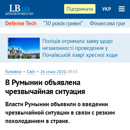
Підтримати
УКР
Defense Tech
“30 років гривні”
Фінансова грамо
:
Поліція отримала заяву щодо
незаконності проведення у
Почаївській лаврі хресної ходи
Головна
—
Світ
—
26 січня 2010
, 09:53
В Румынии объявлена
чрезвычайная ситуация
Власти Румынии объявили о введении
чрезвычайной ситуации в связи с резким
похолоданием в стране.