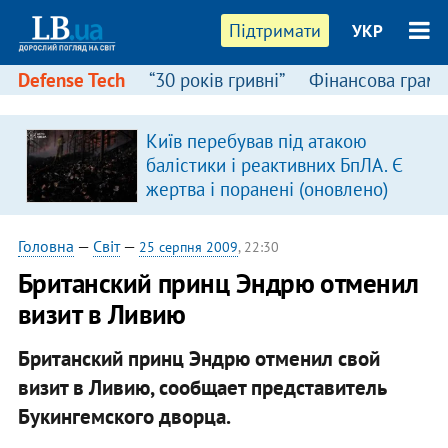
Підтримати
УКР
Defense Tech
“30 років гривні”
Фінансова грамо
Київ перебував під атакою
балістики і реактивних БпЛА. Є
жертва і поранені (оновлено)
Головна
—
Світ
—
25 серпня 2009
, 22:30
Британский принц Эндрю отменил
визит в Ливию
Британский принц Эндрю отменил свой
визит в Ливию, сообщает представитель
Букингемского дворца.