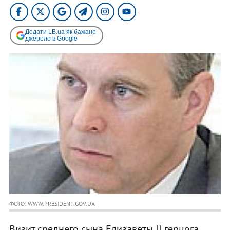
Додати LB.ua як бажане
джерело в Google
ФОТО: WWW.PRESIDENT.GOV.UA
Визит среднего сына Елизаветы II герцога