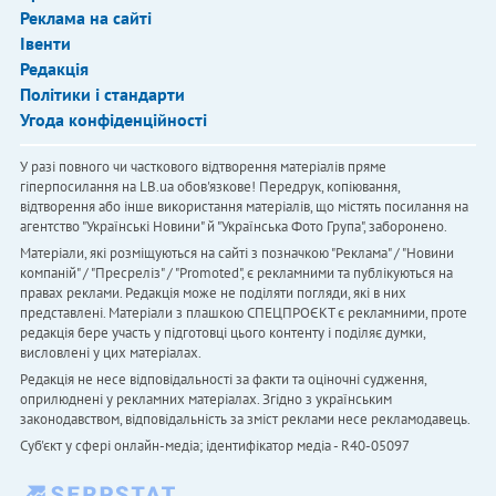
Реклама на сайті
Івенти
Редакція
Політики і стандарти
Угода конфіденційності
У разі повного чи часткового відтворення матеріалів пряме
гіперпосилання на LB.ua обов'язкове! Передрук, копіювання,
відтворення або інше використання матеріалів, що містять посилання на
агентство "Українськi Новини" й "Українська Фото Група", заборонено.
Матеріали, які розміщуються на сайті з позначкою "Реклама" / "Новини
компаній" / "Пресреліз" / "Promoted", є рекламними та публікуються на
правах реклами. Редакція може не поділяти погляди, які в них
представлені. Матеріали з плашкою СПЕЦПРОЄКТ є рекламними, проте
редакція бере участь у підготовці цього контенту і поділяє думки,
висловлені у цих матеріалах.
Редакція не несе відповідальності за факти та оціночні судження,
оприлюднені у рекламних матеріалах. Згідно з українським
законодавством, відповідальність за зміст реклами несе рекламодавець.
Cуб'єкт у сфері онлайн-медіа; ідентифікатор медіа - R40-05097