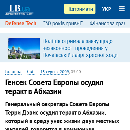
Підтримати
УКР
Defense Tech
“30 років гривні”
Фінансова грамо
Поліція отримала заяву щодо
незаконності проведення у
Почаївській лаврі хресної ходи
Головна
—
Світ
—
15 серпня 2009
, 05:00
Генсек Cовета Европы осудил
теракт в Абхазии
Генеральный секретарь Совета Европы
Терри Дэвис осудил теракт в Абхазии,
который в среду унес жизни двух местных
жителей, говорится в коммюнике