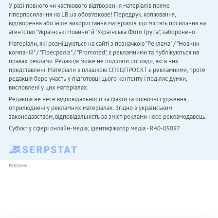
У разі повного чи часткового відтворення матеріалів пряме
гіперпосилання на LB.ua обов'язкове! Передрук, копіювання,
відтворення або інше використання матеріалів, що містять посилання на
агентство "Українськi Новини" й "Українська Фото Група", заборонено.
Матеріали, які розміщуються на сайті з позначкою "Реклама" / "Новини
компаній" / "Пресреліз" / "Promoted", є рекламними та публікуються на
правах реклами. Редакція може не поділяти погляди, які в них
представлені. Матеріали з плашкою СПЕЦПРОЄКТ є рекламними, проте
редакція бере участь у підготовці цього контенту і поділяє думки,
висловлені у цих матеріалах.
Редакція не несе відповідальності за факти та оціночні судження,
оприлюднені у рекламних матеріалах. Згідно з українським
законодавством, відповідальність за зміст реклами несе рекламодавець.
Cуб'єкт у сфері онлайн-медіа; ідентифікатор медіа - R40-05097
РЕКЛАМА