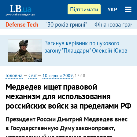
Підтримати
УКР
Defense Tech
“30 років гривні”
Фінансова грамо
Загинув керівник пошукового
загону "Плацдарм" Олексій Юков
Головна
—
Світ
—
10 серпня 2009
, 17:48
Медведев ищет правовой
механизм для использования
российских войск за пределами РФ
Президент России Дмитрий Медведев внес
в Государственную Думу законопроект,
направленный на создание правового