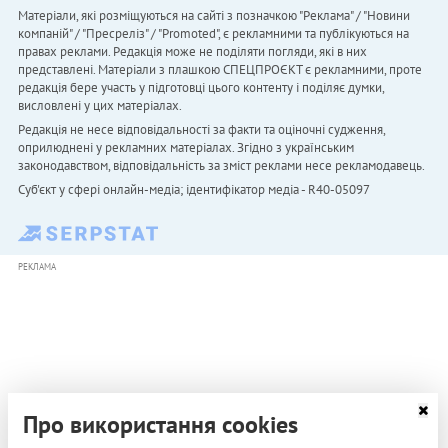
Матеріали, які розміщуються на сайті з позначкою "Реклама" / "Новини
компаній" / "Пресреліз" / "Promoted", є рекламними та публікуються на
правах реклами. Редакція може не поділяти погляди, які в них
представлені. Матеріали з плашкою СПЕЦПРОЄКТ є рекламними, проте
редакція бере участь у підготовці цього контенту і поділяє думки,
висловлені у цих матеріалах.
Редакція не несе відповідальності за факти та оціночні судження,
оприлюднені у рекламних матеріалах. Згідно з українським
законодавством, відповідальність за зміст реклами несе рекламодавець.
Cуб'єкт у сфері онлайн-медіа; ідентифікатор медіа - R40-05097
РЕКЛАМА
Про використання cookies