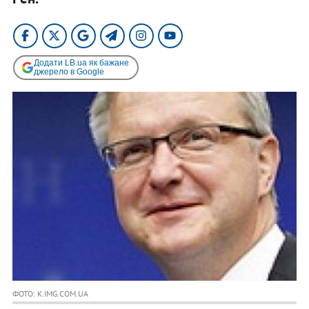
Додати LB.ua як бажане
джерело в Google
ФОТО: K.IMG.COM.UA