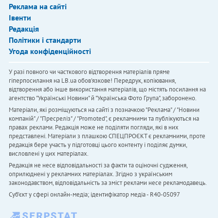
Реклама на сайті
Івенти
Редакція
Політики і стандарти
Угода конфіденційності
У разі повного чи часткового відтворення матеріалів пряме
гіперпосилання на LB.ua обов'язкове! Передрук, копіювання,
відтворення або інше використання матеріалів, що містять посилання на
агентство "Українськi Новини" й "Українська Фото Група", заборонено.
Матеріали, які розміщуються на сайті з позначкою "Реклама" / "Новини
компаній" / "Пресреліз" / "Promoted", є рекламними та публікуються на
правах реклами. Редакція може не поділяти погляди, які в них
представлені. Матеріали з плашкою СПЕЦПРОЄКТ є рекламними, проте
редакція бере участь у підготовці цього контенту і поділяє думки,
висловлені у цих матеріалах.
Редакція не несе відповідальності за факти та оціночні судження,
оприлюднені у рекламних матеріалах. Згідно з українським
законодавством, відповідальність за зміст реклами несе рекламодавець.
Cуб'єкт у сфері онлайн-медіа; ідентифікатор медіа - R40-05097