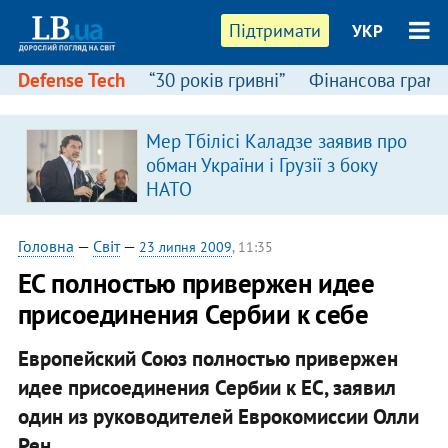
Підтримати
УКР
Defense Tech
“30 років гривні”
Фінансова грамо
Мер Тбілісі Каладзе заявив про
обман України і Грузії з боку
НАТО
Головна
—
Світ
—
23 липня 2009
, 11:35
ЕС полностью привержен идее
присоединения Сербии к себе
Европейский Союз полностью привержен
идее присоединения Сербии к ЕС, заявил
один из руководителей Еврокомиссии Олли
Рен.