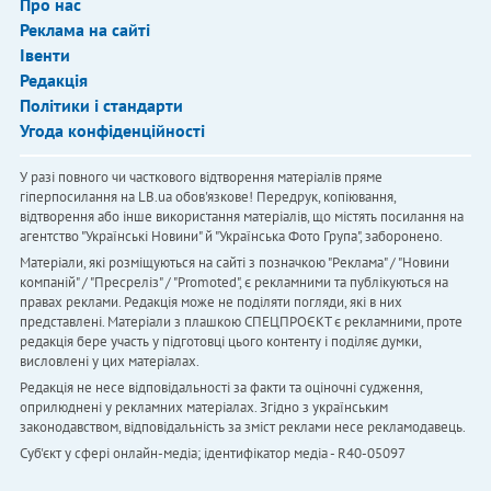
Про нас
Реклама на сайті
Івенти
Редакція
Політики і стандарти
Угода конфіденційності
У разі повного чи часткового відтворення матеріалів пряме
гіперпосилання на LB.ua обов'язкове! Передрук, копіювання,
відтворення або інше використання матеріалів, що містять посилання на
агентство "Українськi Новини" й "Українська Фото Група", заборонено.
Матеріали, які розміщуються на сайті з позначкою "Реклама" / "Новини
компаній" / "Пресреліз" / "Promoted", є рекламними та публікуються на
правах реклами. Редакція може не поділяти погляди, які в них
представлені. Матеріали з плашкою СПЕЦПРОЄКТ є рекламними, проте
редакція бере участь у підготовці цього контенту і поділяє думки,
висловлені у цих матеріалах.
Редакція не несе відповідальності за факти та оціночні судження,
оприлюднені у рекламних матеріалах. Згідно з українським
законодавством, відповідальність за зміст реклами несе рекламодавець.
Cуб'єкт у сфері онлайн-медіа; ідентифікатор медіа - R40-05097