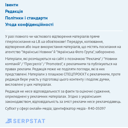
Івенти
Редакція
Політики і стандарти
Угода конфіденційності
У разі повного чи часткового відтворення матеріалів пряме
гіперпосилання на LB.ua обов'язкове! Передрук, копіювання,
відтворення або інше використання матеріалів, що містять посилання на
агентство "Українськi Новини" й "Українська Фото Група", заборонено.
Матеріали, які розміщуються на сайті з позначкою "Реклама" / "Новини
компаній" / "Пресреліз" / "Promoted", є рекламними та публікуються на
правах реклами. Редакція може не поділяти погляди, які в них
представлені. Матеріали з плашкою СПЕЦПРОЄКТ є рекламними, проте
редакція бере участь у підготовці цього контенту і поділяє думки,
висловлені у цих матеріалах.
Редакція не несе відповідальності за факти та оціночні судження,
оприлюднені у рекламних матеріалах. Згідно з українським
законодавством, відповідальність за зміст реклами несе рекламодавець.
Cуб'єкт у сфері онлайн-медіа; ідентифікатор медіа - R40-05097