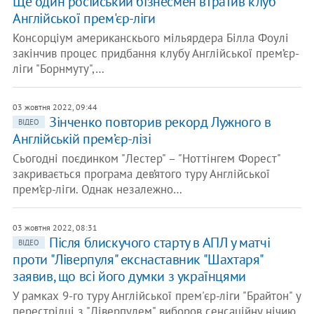
Ще один російський бізнесмен втратив клуб
Англійської прем'єр-ліги
Консорціум американскього мільярдера Білла Фоулі
закінчив процес придбання клубу Англійської прем’єр-
ліги "Борнмуту",…
03 жовтня 2022, 09:44
Зінченко повторив рекорд Лужного в
ВІДЕО
Англійській прем’єр-лізі
Сьогодні поєдинком "Лестер" – "Ноттінгем Форест"
закривається програма дев’ятого туру Англійської
прем’єр-ліги. Однак незалежно…
03 жовтня 2022, 08:31
Після блискучого старту в АПЛ у матчі
ВІДЕО
проти "Ліверпуля" екснаставник "Шахтаря"
заявив, що всі його думки з українцями
У рамках 9-го туру Англійської прем'єр-ліги "Брайтон" у
перестрілці з "Ліверпулем" виборов сенсаційну нічию