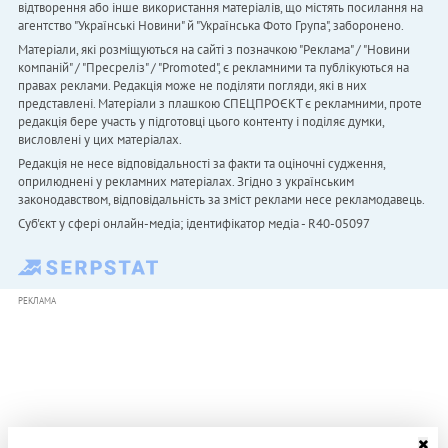
відтворення або інше використання матеріалів, що містять посилання на
агентство "Українськi Новини" й "Українська Фото Група", заборонено.
Матеріали, які розміщуються на сайті з позначкою "Реклама" / "Новини
компаній" / "Пресреліз" / "Promoted", є рекламними та публікуються на
правах реклами. Редакція може не поділяти погляди, які в них
представлені. Матеріали з плашкою СПЕЦПРОЄКТ є рекламними, проте
редакція бере участь у підготовці цього контенту і поділяє думки,
висловлені у цих матеріалах.
Редакція не несе відповідальності за факти та оціночні судження,
оприлюднені у рекламних матеріалах. Згідно з українським
законодавством, відповідальність за зміст реклами несе рекламодавець.
Cуб'єкт у сфері онлайн-медіа; ідентифікатор медіа - R40-05097
РЕКЛАМА