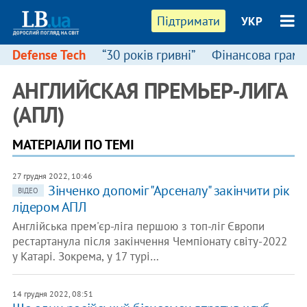
Підтримати
УКР
Defense Tech
“30 років гривні”
Фінансова грамо
АНГЛИЙСКАЯ ПРЕМЬЕР-ЛИГА
(АПЛ)
МАТЕРІАЛИ ПО ТЕМІ
27 грудня 2022, 10:46
Зінченко допоміг "Арсеналу" закінчити рік
ВІДЕО
лідером АПЛ
Англійська прем'єр-ліга першою з топ-ліг Європи
рестартанула після закінчення Чемпіонату світу-2022
у Катарі. Зокрема, у 17 турі…
14 грудня 2022, 08:51