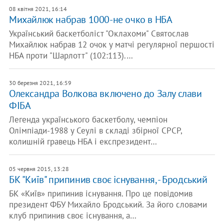
08 квітня 2021, 16:14
Михайлюк набрав 1000-не очко в НБА
Український баскетболіст "Оклахоми" Святослав
Михайлюк набрав 12 очок у матчі регулярної першості
НБА проти "Шарлотт" (102:113).…
30 березня 2021, 16:59
Олександра Волкова включено до Залу слави
ФІБА
Легенда українського баскетболу, чемпіон
Олімпіади-1988 у Сеулі в складі збірної СРСР,
колишній гравець НБА і експрезидент…
05 червня 2015, 13:28
БК "Київ" припинив своє існування, - Бродський
БК «Київ» припинив існування. Про це повідомив
президент ФБУ Михайло Бродський. За його словами
клуб припинив своє існування, а…