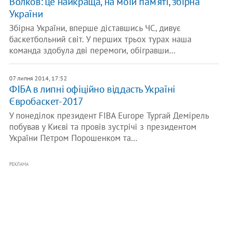
Волков: це найкраща, на моїй пам'яті, збірна
України
Збірна України, вперше діставшись ЧС, дивує
баскетбольний світ. У перших трьох турах наша
команда здобула дві перемоги, обігравши…
07 липня 2014, 17:52
ФІБА в липні офіційно віддасть Україні
Євробаскет-2017
У понеділок президент FIBA Europe Тургай Демірель
побував у Києві та провів зустрічі з президентом
України Петром Порошенком та…
РЕКЛАМА