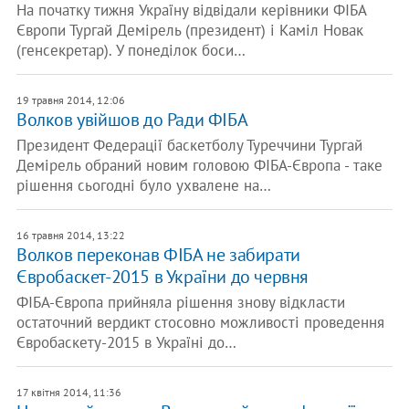
На початку тижня Україну відвідали керівники ФІБА
Європи Тургай Демірель (президент) і Каміл Новак
(генсекретар). У понеділок боси…
19 травня 2014, 12:06
Волков увійшов до Ради ФІБА
Президент Федерації баскетболу Туреччини Тургай
Демірель обраний новим головою ФІБА-Європа - таке
рішення сьогодні було ухвалене на…
16 травня 2014, 13:22
Волков переконав ФІБА не забирати
Євробаскет-2015 в України до червня
ФІБА-Європа прийняла рішення знову відкласти
остаточний вердикт стосовно можливості проведення
Євробаскету-2015 в Україні до…
17 квітня 2014, 11:36