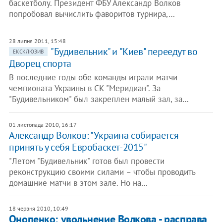
баскетболу. Президент ФБУ Александр Волков
попробовал вычислить фаворитов турнира,…
28 липня 2011, 15:48
"Будивельник" и "Киев" переедут во
ЕКСКЛЮЗИВ
Дворец спорта
В последние годы обе команды играли матчи
чемпионата Украины в СК "Меридиан". За
"Будивельником" был закреплен малый зал, за…
01 листопада 2010, 16:17
Александр Волков: "Украина собирается
принять у себя Евробаскет-2015"
"Летом "Будивельник" готов был провести
реконструкцию своими силами – чтобы проводить
домашние матчи в этом зале. Но на…
18 червня 2010, 10:49
Онопенко: увольнение Волкова - расправа