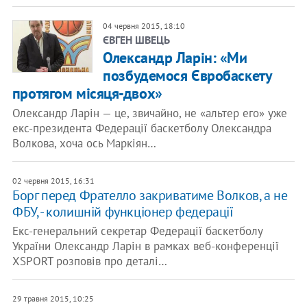
04 червня 2015, 18:10
ЄВГЕН ШВЕЦЬ
Олександр Ларін: «Ми
позбудемося Євробаскету
протягом місяця-двох»
Олександр Ларін — це, звичайно, не «альтер его» уже
екс-президента Федерації баскетболу Олександра
Волкова, хоча ось Маркіян…
02 червня 2015, 16:31
Борг перед Фрателло закриватиме Волков, а не
ФБУ, - колишній функціонер федерації
Екс-генеральний секретар Федерації баскетболу
України Олександр Ларін в рамках веб-конференції
XSPORT розповів про деталі…
29 травня 2015, 10:25