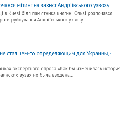
очався мітинг на захист Андріївського узвозу
і в Києві біля пам'ятника княгині Ользі розпочався
проти руйнування Андрїївського узвозу.…
не стал чем-то определяющим для Украины, -
амках экспертного опроса «Как бы изменилась история
раинских вузах не была введена…