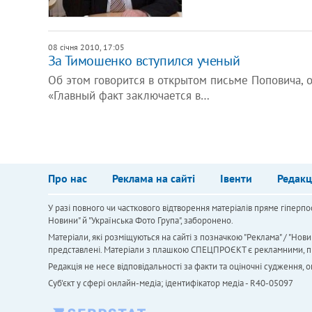
08 січня 2010, 17:05
За Тимошенко вступился ученый
Об этом говорится в открытом письме Поповича, о
«Главный факт заключается в…
Про нас
Реклама на сайті
Івенти
Редакц
У разі повного чи часткового відтворення матеріалів пряме гіперпо
Новини" й "Українська Фото Група", заборонено.
Матеріали, які розміщуються на сайті з позначкою "Реклама" / "Нови
представлені. Матеріали з плашкою СПЕЦПРОЄКТ є рекламними, проте
Редакція не несе відповідальності за факти та оціночні судження,
Cуб'єкт у сфері онлайн-медіа; ідентифікатор медіа - R40-05097