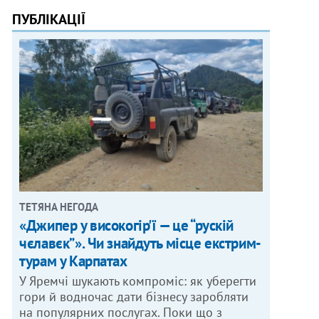
ПУБЛІКАЦІЇ
ТЕТЯНА НЕГОДА
«Джипер у високогір'ї — це “рускій
чєлавєк”». Чи знайдуть місце екстрим-
турам у Карпатах
У Яремчі шукають компроміс: як уберегти
гори й водночас дати бізнесу заробляти
на популярних послугах. Поки що з