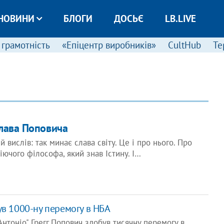
НОВИНИ
БЛОГИ
ДОСЬЄ
LB.LIVE
 грамотність
«Епіцентр виробників»
CultHub
Те
лава Поповича
 вислів: так минає слава світу. Це і про нього. Про
іючого філософа, який знав Істину. І…
ув 1000-ну перемогу в НБА
Антоніо" Грегг Попович здобув тисячну перемогу в