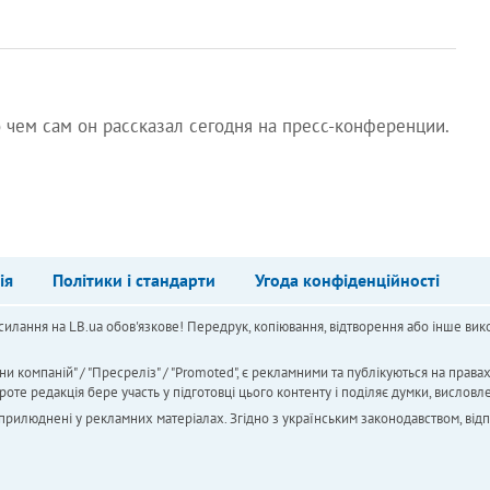
 чем сам он рассказал сегодня на пресс-конференции.
ія
Політики і стандарти
Угода конфіденційності
силання на LB.ua обов'язкове! Передрук, копіювання, відтворення або інше вико
ни компаній" / "Пресреліз" / "Promoted", є рекламними та публікуються на права
 редакція бере участь у підготовці цього контенту і поділяє думки, висловле
 оприлюднені у рекламних матеріалах. Згідно з українським законодавством, від