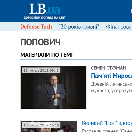
Defense Tech
“30 років гривні”
Фінансова
ПОПОВИЧ
МАТЕРІАЛИ ПО ТЕМІ
СЕМЕН ГЛУЗМАН
12 лютого 2018, 09:45
Пам'яті Мирос
Древній латинський
мудрого, усерозум
Великий "Поп" здоб
10 лютого 2015, 16:16
Головний тренер "Сан-