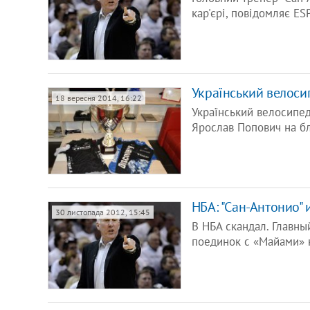
кар'єрі, повідомляє E
Український велосип
18 вересня 2014, 16:22
Український велосипе
Ярослав Попович на бл
НБА: "Сан-Антонио" 
30 листопада 2012, 15:45
В НБА скандал. Главны
поединок с «Майами» 