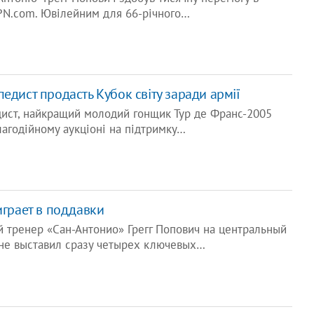
SPN.com. Ювілейним для 66-річного…
едист продасть Кубок світу заради армії
дист, найкращий молодий гонщик Тур де Франс-2005
агодійному аукціоні на підтримку…
играет в поддавки
й тренер «Сан-Антонио» Грегг Попович на центральный
не выставил сразу четырех ключевых…