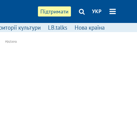
Підтримати
УКР
риторії культури
LB.talks
Нова країна
РЕКЛАМА