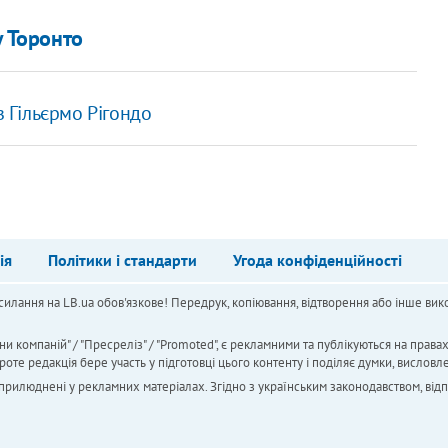
у Торонто
з Гільєрмо Рігондо
ія
Політики і стандарти
Угода конфіденційності
силання на LB.ua обов'язкове! Передрук, копіювання, відтворення або інше вико
ни компаній" / "Пресреліз" / "Promoted", є рекламними та публікуються на права
 редакція бере участь у підготовці цього контенту і поділяє думки, висловле
 оприлюднені у рекламних матеріалах. Згідно з українським законодавством, від