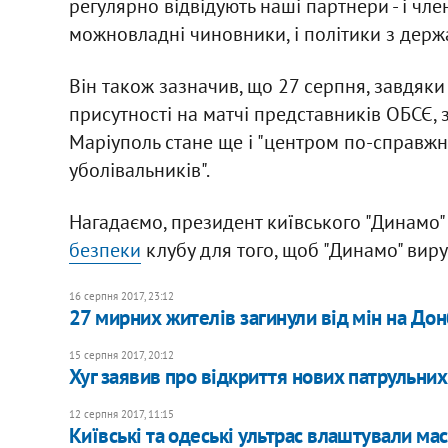
регулярно відвідують наші партнери - і чле
можновладні чиновники, і політики з держав
Він також зазначив, що 27 серпня, завдяки 
присутності на матчі представників ОБСЄ, 
Маріуполь стане ще і "центром по-справжн
уболівальників".
Нагадаємо, президент київського "Динамо" 
безпеки
клубу для того, щоб "Динамо" виру
16 серпня 2017, 23:12
27 мирних жителів загинули від мін на Донб
15 серпня 2017, 20:12
Хуг заявив про відкриття нових патрульни
12 серпня 2017, 11:15
Київські та одеські ультрас влаштували мас