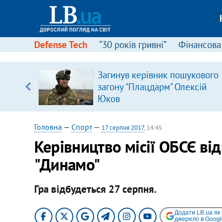
Defense Tech
“30 років гривні”
Фінансова
щодо
Загинув керівник пошукового
 у
загону "Плацдарм" Олексій
ої ходи
Юков
Головна
—
Спорт
—
17 серпня 2017
, 14:45
Керівництво місії ОБСЄ від
"Динамо"
Гра відбудеться 27 серпня.
Додати LB.ua як
джерело в Googl