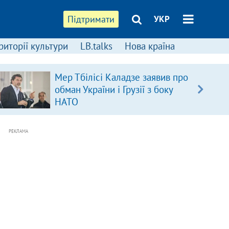
Підтримати
УКР
риторії культури
LB.talks
Нова країна
Мер Тбілісі Каладзе заявив про
обман України і Грузії з боку
НАТО
РЕКЛАМА