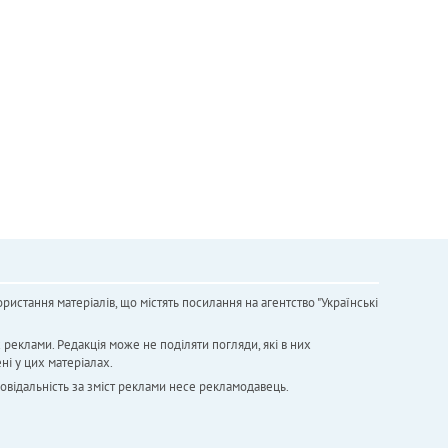
ристання матеріалів, що містять посилання на агентство "Українськi
х реклами. Редакція може не поділяти погляди, які в них
ні у цих матеріалах.
повідальність за зміст реклами несе рекламодавець.