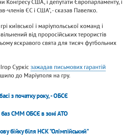
ни Конгресу США, і депутати Європарламенту, і
-членів ЄС і США", - сказав Павелко.
грі київської і маріупольської команд і
звільнений від проросійських терористів
ьому яскравого свята для тисяч футбольних
Ігор Суркіс
зажадав письмових гарантій
шило до Маріуполя на гру.
асі з початку року, - ОБСЄ
х баз СММ ОБСЄ в зоні АТО
ову бійку біля НСК "Олімпійський"