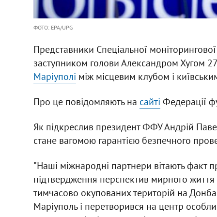
ФОТО: EPA/UPG
Представники Спеціальної моніторингової м
заступником голови Александром Хугом 2
Маріуполі
між місцевим клубом і київським
Про це повідомляють на
сайті
Федерації фу
Як підкреслив президент ФФУ Андрій Павел
стане вагомою гарантією безпечного пров
"Наші міжнародні партнери вітають факт п
підтвердження перспектив мирного життя і 
тимчасово окупованих територій на Донбасі
Маріуполь і перетворився на центр особли