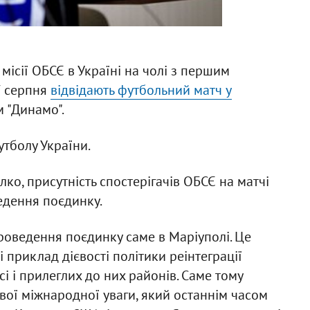
ісії ОБСЄ в Україні на чолі з першим
7 серпня
відвідають футбольний матч у
 "Динамо".
тболу України.
ко, присутність спостерігачів ОБСЄ на матчі
едення поєдинку.
роведення поєдинку саме в Маріуполі. Це
приклад дієвості політики реінтеграції
 і прилеглих до них районів. Саме тому
вої міжнародної уваги, який останнім часом