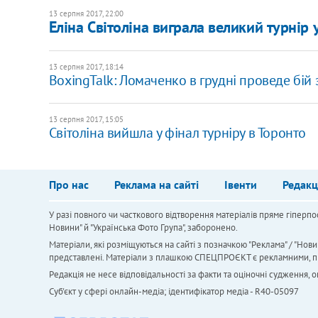
13 серпня 2017, 22:00
Еліна Світоліна виграла великий турнір 
13 серпня 2017, 18:14
BoxingTalk: Ломаченко в грудні проведе бій 
13 серпня 2017, 15:05
Світоліна вийшла у фінал турніру в Торонто
Про нас
Реклама на сайті
Івенти
Редакц
У разі повного чи часткового відтворення матеріалів пряме гіперпо
Новини" й "Українська Фото Група", заборонено.
Матеріали, які розміщуються на сайті з позначкою "Реклама" / "Нови
представлені. Матеріали з плашкою СПЕЦПРОЄКТ є рекламними, проте
Редакція не несе відповідальності за факти та оціночні судження,
Cуб'єкт у сфері онлайн-медіа; ідентифікатор медіа - R40-05097