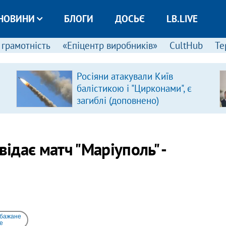
НОВИНИ
БЛОГИ
ДОСЬЄ
LB.LIVE
 грамотність
«Епіцентр виробників»
CultHub
Те
Росіяни атакували Київ
балістикою і "Цирконами", є
загиблі (доповнено)
відає матч "Маріуполь" -
 бажане
e