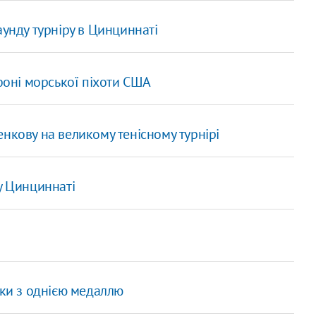
аунду турніру в Цинциннаті
афоні морської піхоти США
нкову на великому тенісному турнірі
у Цинциннаті
ики з однією медаллю