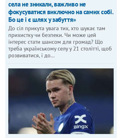
села не зникали, важливо не
фокусуватися виключно на самих собі.
Бо це і є шлях у забуття»
До сіл прикута увага тих, хто шукає там
прихистку чи безпеки. Чи може цей
інтерес стати шансом для громад? Що
треба українському селу у 21 столітті, щоб
розвиватися, і до…