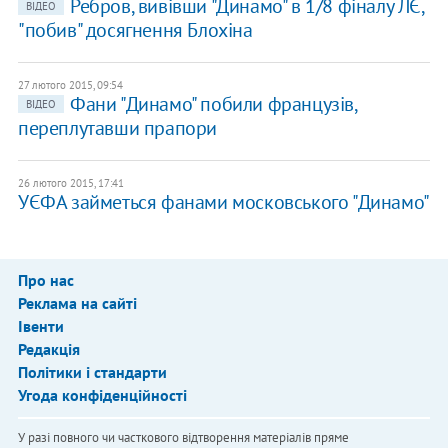
Ребров, вивівши "Динамо" в 1/8 фіналу ЛЄ,
ВІДЕО
"побив" досягнення Блохіна
27 лютого 2015, 09:54
Фани "Динамо" побили французів,
ВІДЕО
переплутавши прапори
26 лютого 2015, 17:41
УЄФА займеться фанами московського "Динамо"
Про нас
Реклама на сайті
Івенти
Редакція
Політики і стандарти
Угода конфіденційності
У разі повного чи часткового відтворення матеріалів пряме