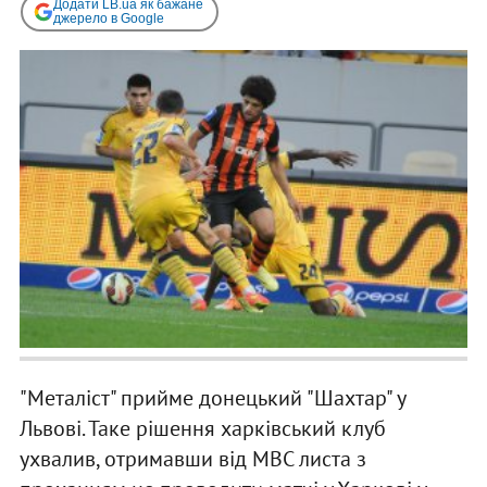
Додати LB.ua як бажане
джерело в Google
"Металіст" прийме донецький "Шахтар" у
Львові. Таке рішення харківський клуб
ухвалив, отримавши від МВС листа з