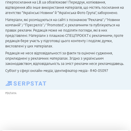
гіперпосилання на LB.ua обов'язкове! Передрук, копіювання,
відтворення або інше використання матеріалів, що містять посилання на
агентство "Українськi Новини" й "Українська Фото Група", заборонено.
Матеріали, які розміщуються на сайті з позначкою "Реклама" / "Новини
компаній" / "Пресреліз" / "Promoted", є рекламними та публікуються на
правах реклами. Редакція може не поділяти погляди, які в них
представлені. Матеріали з плашкою СПЕЦПРОЄКТ є рекламними, проте
редакція бере участь у підготовці цього контенту і поділяє думки,
висловлені у цих матеріалах.
Редакція не несе відповідальності за факти та оціночні судження,
оприлюднені у рекламних матеріалах. Згідно з українським
законодавством, відповідальність за зміст реклами несе рекламодавець.
Cуб'єкт у сфері онлайн-медіа; ідентифікатор медіа - R40-05097
РЕКЛАМА