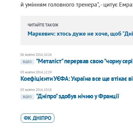
й умінням головного тренера", - цитує Емра
ЧИТАЙТЕ ТАКОЖ
Маркевич: хтось дуже не хоче, щоб "Дн
06 жовтня 2014, 10:24
"Металіст" перервав свою "чорну сері
ВІДЕО
03 жовтня 2014, 12:19
Коефіцієнти УЄФА: Україна все ще втікає в
03 жовтня 2014, 10:18
"Дніпро" здобув нічию у Франції
ВІДЕО
ФК ДНІПРО