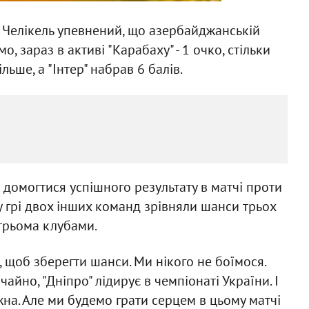
Челікель упевнений, що азербайджанській
о, зараз в активі "Карабаху" - 1 очко, стільки
більше, а "Інтер" набрав 6 балів.
 домогтися успішного результату в матчі проти
я у грі двох інших команд зрівняли шанси трьох
 трьома клубами.
 щоб зберегти шанси. Ми нікого не боїмося.
айно, "Дніпро" лідирує в чемпіонаті України. І
на. Але ми будемо грати серцем в цьому матчі