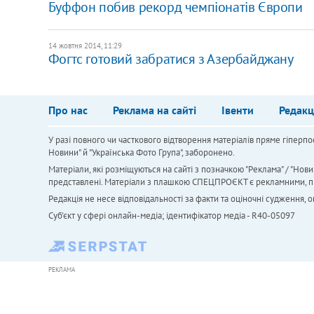
Буффон побив рекорд чемпіонатів Європи
14 жовтня 2014, 11:29
Фогтс готовий забратися з Азербайджану
Про нас
Реклама на сайті
Івенти
Редакц
У разі повного чи часткового відтворення матеріалів пряме гіперпо
Новини" й "Українська Фото Група", заборонено.
Матеріали, які розміщуються на сайті з позначкою "Реклама" / "Нови
представлені. Матеріали з плашкою СПЕЦПРОЄКТ є рекламними, проте
Редакція не несе відповідальності за факти та оціночні судження,
Cуб'єкт у сфері онлайн-медіа; ідентифікатор медіа - R40-05097
РЕКЛАМА