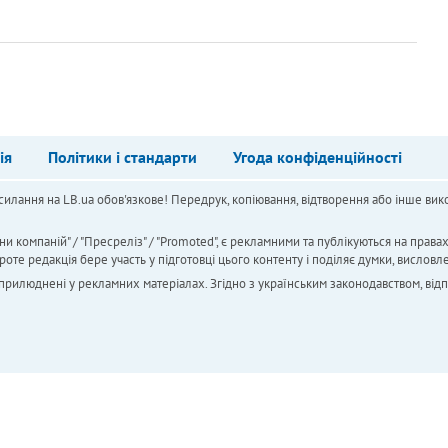
ія
Політики і стандарти
Угода конфіденційності
силання на LB.ua обов'язкове! Передрук, копіювання, відтворення або інше вико
ни компаній" / "Пресреліз" / "Promoted", є рекламними та публікуються на права
 редакція бере участь у підготовці цього контенту і поділяє думки, висловле
 оприлюднені у рекламних матеріалах. Згідно з українським законодавством, від