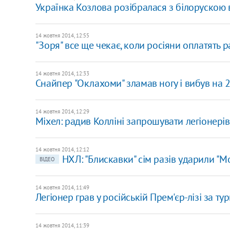
Українка Козлова розібралася з білорускою 
14 жовтня 2014, 12:55
"Зоря" все ще чекає, коли росіяни оплатять 
14 жовтня 2014, 12:33
Снайпер "Оклахоми" зламав ногу і вибув на 2
14 жовтня 2014, 12:29
Міхел: радив Колліні запрошувати легіонерів
14 жовтня 2014, 12:12
НХЛ: "Блискавки" сім разів ударили "М
ВІДЕО
14 жовтня 2014, 11:49
Легіонер грав у російській Прем'єр-лізі за т
14 жовтня 2014, 11:39