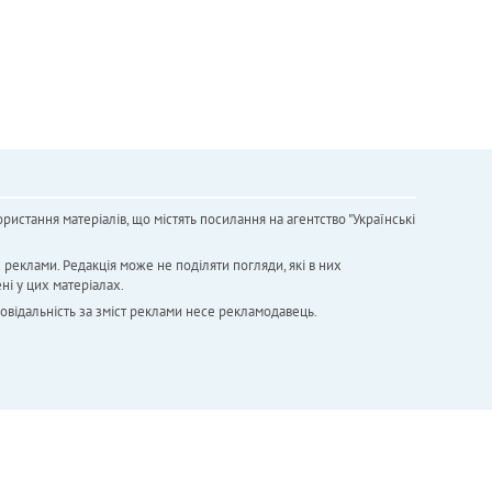
ристання матеріалів, що містять посилання на агентство "Українськi
х реклами. Редакція може не поділяти погляди, які в них
ні у цих матеріалах.
повідальність за зміст реклами несе рекламодавець.