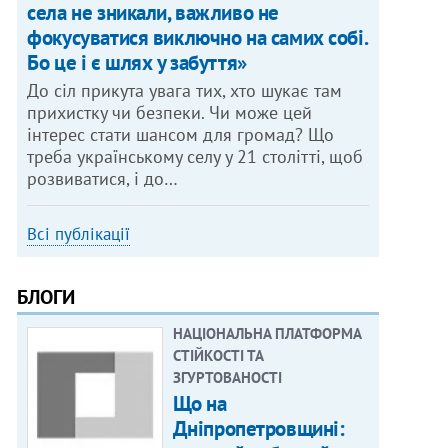
села не зникали, важливо не
фокусуватися виключно на самих собі.
Бо це і є шлях у забуття»
До сіл прикута увага тих, хто шукає там
прихистку чи безпеки. Чи може цей
інтерес стати шансом для громад? Що
треба українському селу у 21 столітті, щоб
розвиватися, і до…
Всі публікації
БЛОГИ
НАЦІОНАЛЬНА ПЛАТФОРМА
СТІЙКОСТІ ТА
ЗГУРТОВАНОСТІ
Що на
Дніпропетровщині: