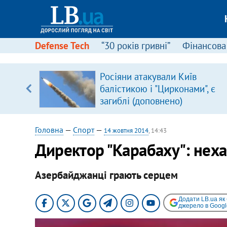
Defense Tech
“30 років гривні”
Фінансова
серця
Росіяни атакували Київ
 кави
балістикою і "Цирконами", є
загиблі (доповнено)
Головна
—
Спорт
—
14 жовтня 2014
, 14:43
Директор "Карабаху": нехай
Азербайджанці грають серцем
Додати LB.ua як
джерело в Googl