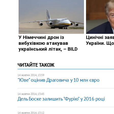
ЧИТАЙТЕ ТАКОЖ
14 жовтня 2014, 13:59
"Юве" оцінив Драговича у 10 млн євро
14 жовтня 2014, 13:45
Дель Боске залишить "Фурію" у 2016 році
14 жовтня 2014, 13:12