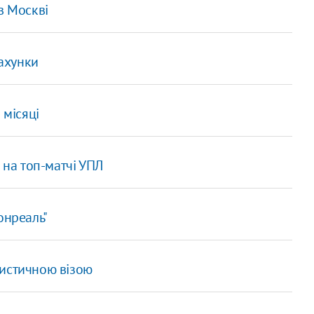
в Москві
рахунки
 місяці
 на топ-матчі УПЛ
онреаль"
уристичною візою