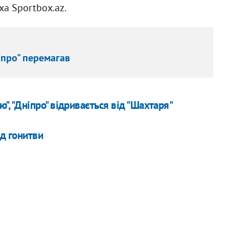
ха Sportbox.az.
іпро" перемагав
ю", "Дніпро" відривається від "Шахтаря"
ід гонитви