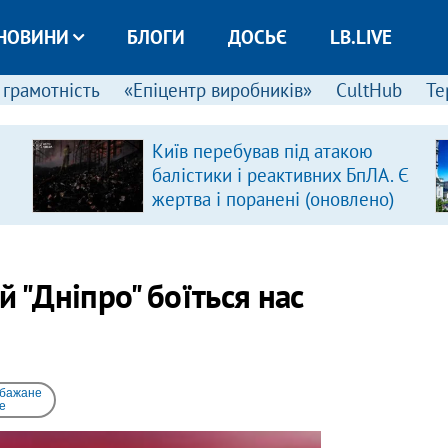
НОВИНИ
БЛОГИ
ДОСЬЄ
LB.LIVE
 грамотність
«Епіцентр виробників»
CultHub
Те
Київ перебував під атакою
балістики і реактивних БпЛА. Є
жертва і поранені (оновлено)
 "Дніпро" боїться нас
 бажане
e