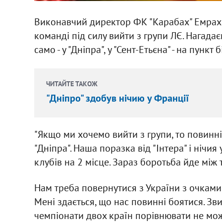
Виконавчий директор ФК "Карабах" Емрах 
команді під силу вийти з групи ЛЄ. Нагадаєм
само - у "Дніпра", у "Сент-Етьєна" - на пункт 
ЧИТАЙТЕ ТАКОЖ
"Дніпро" здобув нічию у Франції
"Якщо ми хочемо вийти з групи, то повинні
"Дніпра". Наша поразка від "Інтера" і нічи
клубів на 2 місце. Зараз боротьба йде між
Нам треба повернутися з України з очками,
Мені здається, що нас повинні боятися. Звич
чемпіонати двох країн порівнювати не мож