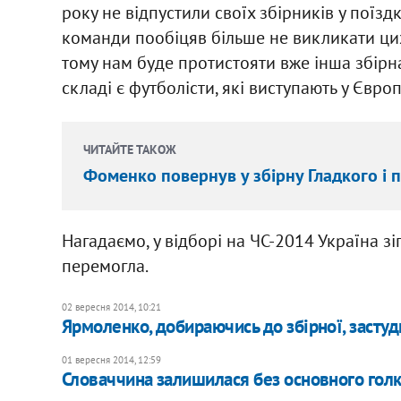
року не відпустили своїх збірників у поїзд
команди пообіцяв більше не викликати цих
тому нам буде протистояти вже інша збірн
складі є футболісти, які виступають у Європ
ЧИТАЙТЕ ТАКОЖ
Фоменко повернув у збірну Гладкого і 
Нагадаємо, у відборі на ЧС-2014 Україна з
перемогла.
02 вересня 2014, 10:21
Ярмоленко, добираючись до збірної, засту
01 вересня 2014, 12:59
Словаччина залишилася без основного голк