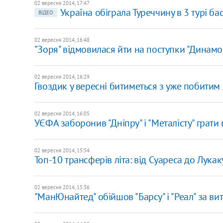
02 вересня 2014, 17:47
Україна обіграла Туреччину в 3 турі б
ВІДЕО
02 вересня 2014, 16:48
"Зоря" відмовилася йти на поступки "Динамо
02 вересня 2014, 16:29
Гвоздик у вересні битиметься з уже побити
02 вересня 2014, 16:05
УЄФА заборонив "Дніпру" і "Металісту" грати
02 вересня 2014, 15:54
Топ-10 трансферів літа: від Суареса до Лукак
02 вересня 2014, 15:36
"МанЮнайтед" обійшов "Барсу" і "Реал" за ви