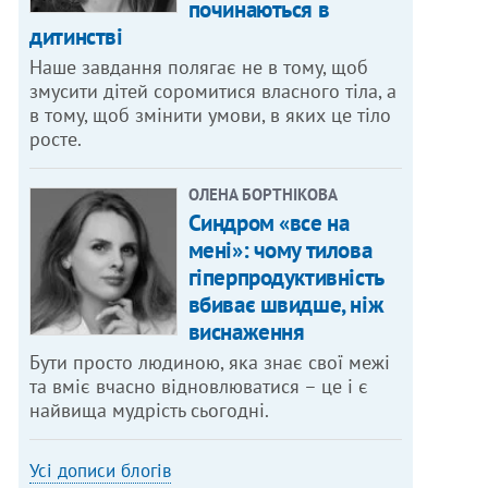
починаються в
дитинстві
Наше завдання полягає не в тому, щоб
змусити дітей соромитися власного тіла, а
в тому, щоб змінити умови, в яких це тіло
росте.
ОЛЕНА БОРТНІКОВА
Синдром «все на
мені»: чому тилова
гіперпродуктивність
вбиває швидше, ніж
виснаження
Бути просто людиною, яка знає свої межі
та вміє вчасно відновлюватися – це і є
найвища мудрість сьогодні.
Усі дописи блогів