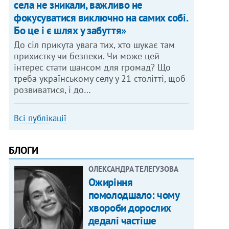
села не зникали, важливо не
фокусуватися виключно на самих собі.
Бо це і є шлях у забуття»
До сіл прикута увага тих, хто шукає там
прихистку чи безпеки. Чи може цей
інтерес стати шансом для громад? Що
треба українському селу у 21 столітті, щоб
розвиватися, і до…
Всі публікації
БЛОГИ
ОЛЕКСАНДРА ТЕЛЕГУЗОВА
Ожиріння
помолодшало: чому
хвороби дорослих
дедалі частіше