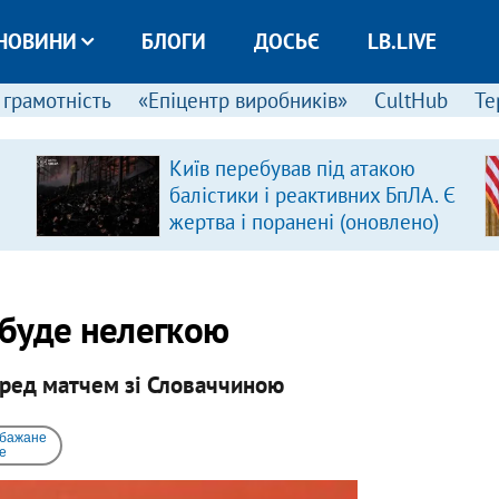
НОВИНИ
БЛОГИ
ДОСЬЄ
LB.LIVE
 грамотність
«Епіцентр виробників»
CultHub
Те
Київ перебував під атакою
балістики і реактивних БпЛА. Є
жертва і поранені (оновлено)
буде нелегкою
ред матчем зі Словаччиною
 бажане
e