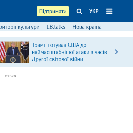
Підтримати
УКР
риторії культури
LB.talks
Нова країна
Трамп готував США до
наймасштабнішої атаки з часів
Другої світової війни
РЕКЛАМА