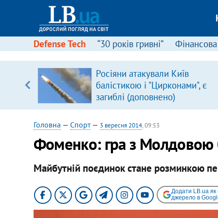
Defense Tech
“30 років гривні”
Фінансова
Росіяни атакували Київ
уп
балістикою і "Цирконами", є
загиблі (доповнено)
ку
Головна
—
Спорт
—
3 вересня 2014
, 09:53
Фоменко: гра з Молдовою 
Майбутній поєдинок стане розминкою пе
Додати LB.ua як
джерело в Googl