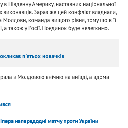
ку в Південну Америку, наставник національної
 виконавців. Зараз же цей конфлікт владнали,
а Молдови, команда вищого рівня, тому що в її
і, а також у Росії. Поєдинок буде нелегким».
покликав п'ятьох новачків
іграла з Молдовою внічию на виїзді, а вдома
дився
іпера напередодні матчу проти України