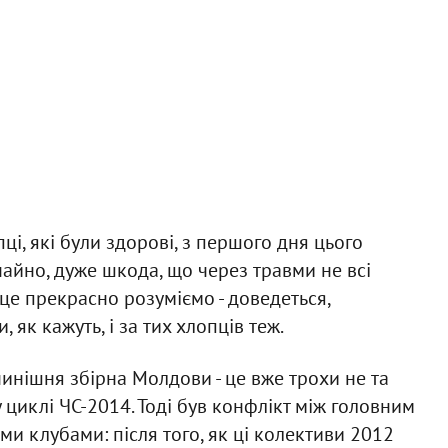
пці, які були здорові, з першого дня цього
чайно, дуже шкода, що через травми не всі
це прекрасно розуміємо - доведеться,
як кажуть, і за тих хлопців теж.
нинішня збірна Молдови - це вже трохи не та
 циклі ЧС-2014. Тоді був конфлікт між головним
и клубами: після того, як ці колективи 2012