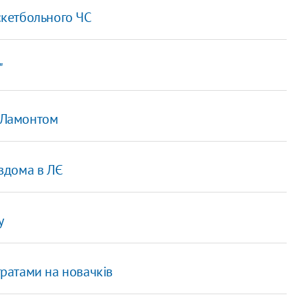
аскетбольного ЧС
"
м Ламонтом
 вдома в ЛЄ
у
тратами на новачків