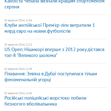
Каноїста Чебана визнали кращим спортсменом
серпня
02 вересня 2014, 12:54
Клуби англійської Прем'єр-ліги витратили 1
млрд євро на нових футболістів
02 вересня 2014, 12:23
US Open: Нішикорі вперше з 2012 року дістався
топ-8 "Великого шолома"
02 вересня 2014, 11:58
Плавання: Зевіна в Дубаї поступилася тільки
феноменальній угорці
02 вересня 2014, 11:46
Російські поліцейські жорстоко побили
безногого вболівальника