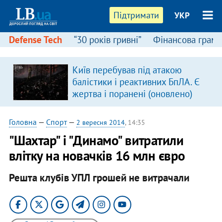
Підтримати
УКР
Defense Tech
“30 років гривні”
Фінансова грамо
Київ перебував під атакою
балістики і реактивних БпЛА. Є
жертва і поранені (оновлено)
Головна
—
Спорт
—
2 вересня 2014
, 14:35
"Шахтар" і "Динамо" витратили
влітку на новачків 16 млн євро
Решта клубів УПЛ грошей не витрачали