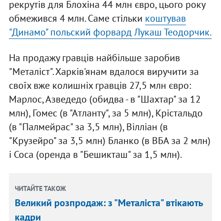
рекрутів для Блохіна 44 млн євро, цього року
обмежився 4 млн. Саме стільки
коштував
"Динамо" польский форвард Лукаш Теодорчик.
На продажу гравців найбільше заробив
"Металіст". Харків'янам вдалося виручити за
своїх вже колишніх гравців 27,5 млн євро:
Марлос, Азведедо (обидва - в "Шахтар" за 12
млн), Гомес (в "Атланту", за 5 млн), Крістальдо
(в "Палмейрас" за 3,5 млн), Вілліан (в
"Крузейро" за 3,5 млн) Бланко (в ВБА за 2 млн)
і Соса (оренда в "Бешикташ" за 1,5 млн).
ЧИТАЙТЕ ТАКОЖ
Великий розпродаж: з "Металіста" втікають
кадри