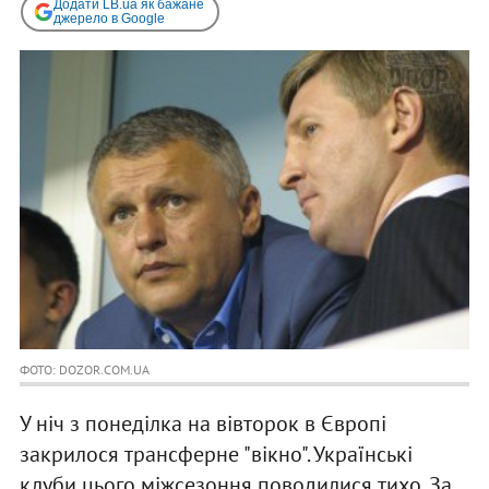
Додати LB.ua як бажане
джерело в Google
ФОТО: DOZOR.COM.UA
У ніч з понеділка на вівторок в Європі
закрилося трансферне "вікно". Українські
клуби цього міжсезоння поводилися тихо. За