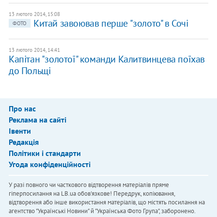
13 лютого 2014, 15:08
Китай завоював перше "золото" в Сочі
ФОТО
13 лютого 2014, 14:41
Капітан "золотої" команди Калитвинцева поїхав
до Польщі
Про нас
Реклама на сайті
Івенти
Редакція
Політики і стандарти
Угода конфіденційності
У разі повного чи часткового відтворення матеріалів пряме
гіперпосилання на LB.ua обов'язкове! Передрук, копіювання,
відтворення або інше використання матеріалів, що містять посилання на
агентство "Українськi Новини" й "Українська Фото Група", заборонено.