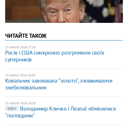
ЧИТАЙТЕ ТАКОЖ
13 лютого 2014, 17:14
Росія і США синхронно розгромили своїх
суперників
13 лютого 2014, 16:45
Ковальчик завоювала "золото", зловживаючи
знеболювальним
13 лютого 2014, 16:28
Володимир Кличко і Леапаї обмінялися
ВІДЕО
"поглядами"