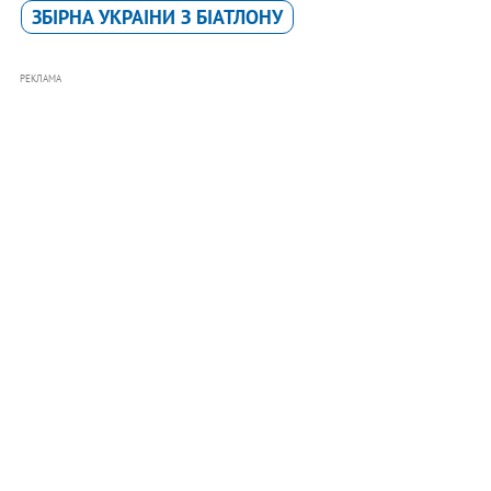
ЗБIРНА УКРАIНИ З БIАТЛОНУ
РЕКЛАМА