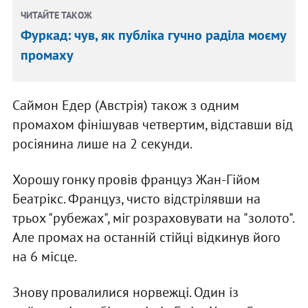
ЧИТАЙТЕ ТАКОЖ
Фуркад: чув, як публіка гучно раділа моєму
промаху
Саймон Едер (Австрія) також з одним
промахом фінішував четвертим, відставши від
росіянина лише на 2 секунди.
Хорошу гонку провів француз Жан-Гійом
Беатрікс. Француз, чисто відстрілявши на
трьох "рубежах", міг розраховувати на "золото".
Але промах на останній стійці відкинув його
на 6 місце.
Знову провалилися норвежці. Один із