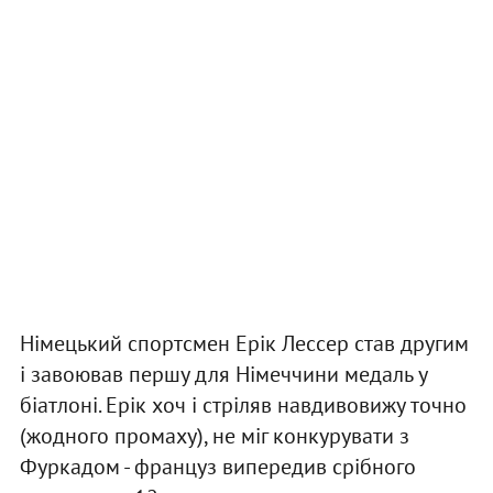
Німецький спортсмен Ерік Лессер став другим
і завоював першу для Німеччини медаль у
біатлоні. Ерік хоч і стріляв навдивовижу точно
(жодного промаху), не міг конкурувати з
Фуркадом - француз випередив срібного