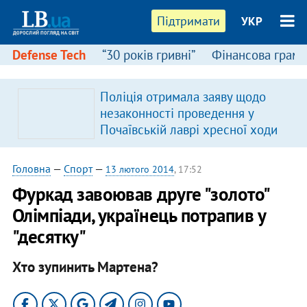
Підтримати
УКР
Defense Tech
“30 років гривні”
Фінансова грамо
Поліція отримала заяву щодо
незаконності проведення у
Почаївській лаврі хресної ходи
Головна
—
Спорт
—
13 лютого 2014
, 17:52
Фуркад завоював друге "золото"
Олімпіади, українець потрапив у
"десятку"
Хто зупинить Мартена?