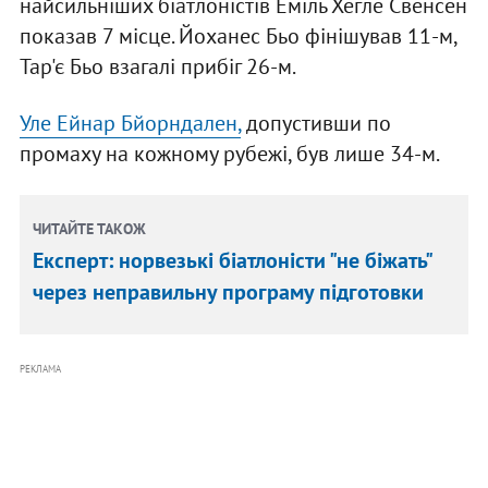
найсильніших біатлоністів Еміль Хегле Свенсен
показав 7 місце. Йоханес Бьо фінішував 11-м,
Тар'є Бьо взагалі прибіг 26-м.
Уле Ейнар Бйорндален,
допустивши по
промаху на кожному рубежі, був лише 34-м.
ЧИТАЙТЕ ТАКОЖ
Експерт: норвезькі біатлоністи "не біжать"
через неправильну програму підготовки
РЕКЛАМА