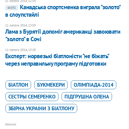
11 лютого 2014, 12:59
Канадська спортсменка виграла "золото"
ФОТО
в слоупстайлі
11 лютого 2014, 13:59
Лама з Бурятії допоміг американці завоювати
"золото" в Сочі
11 лютого 2014, 13:28
Експерт: норвезькі біатлоністи "не біжать"
через неправильну програму підготовки
БІАТЛОН
БУКМЕКЕРИ
ОЛІМПІАДА-2014
СЕСТРЫ СЕМЕРЕНКО
ПІДГРУШНА ОЛЕНА
ЗБIРНА УКРАIНИ З БIАТЛОНУ
РЕКЛАМА