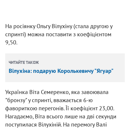
На росіянку Ольгу Вілухіну (стала другою у
спринті) можна поставити з коефіцієнтом
9,50.
ЧИТАЙТЕ ТАКОЖ
Вілухіна: подарую Королькевичу "Ягуар"
Українка Віта Семеренко, яка завоювала
"бронзу" у спринті, вважається 6-ю
фавориткою перегонів. Її коефіцієнт 23,00.
Нагадаємо, Віта всього лише на дві секунди
поступилася Вілухіній. На перемогу Валі