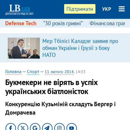
Підтримати
УКР
Defense Tech
“30 років гривні”
Фінансова грамо
Мер Тбілісі Каладзе заявив про
обман України і Грузії з боку
НАТО
Головна
—
Спорт
—
11 лютого 2014
, 14:53
Букмекери не вірять в успіх
українських біатлоністок
Конкуренцію Кузьміній складуть Бергер і
Домрачева