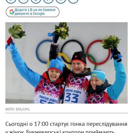
Додати LB.ua як бажане
джерело в Google
ФОТО: EPA/UPG
Сьогодні о 17:00 стартує гонка переслідування
у жінок. Букмекерські контори приймають