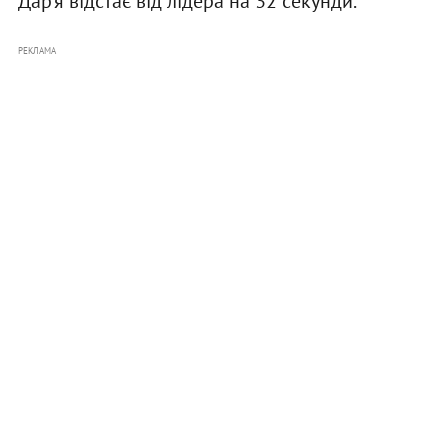
Дар'я відстає від лідера на 32 секунди.
РЕКЛАМА