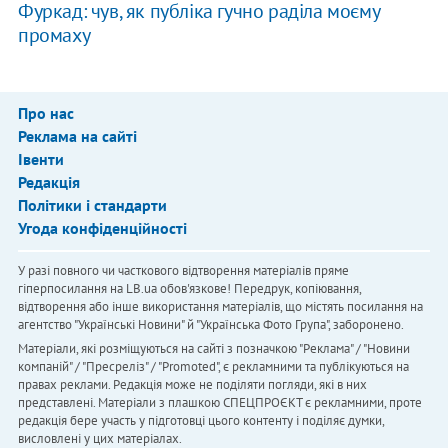
Фуркад: чув, як публіка гучно раділа моєму
промаху
Про нас
Реклама на сайті
Івенти
Редакція
Політики і стандарти
Угода конфіденційності
У разі повного чи часткового відтворення матеріалів пряме
гіперпосилання на LB.ua обов'язкове! Передрук, копіювання,
відтворення або інше використання матеріалів, що містять посилання на
агентство "Українськi Новини" й "Українська Фото Група", заборонено.
Матеріали, які розміщуються на сайті з позначкою "Реклама" / "Новини
компаній" / "Пресреліз" / "Promoted", є рекламними та публікуються на
правах реклами. Редакція може не поділяти погляди, які в них
представлені. Матеріали з плашкою СПЕЦПРОЄКТ є рекламними, проте
редакція бере участь у підготовці цього контенту і поділяє думки,
висловлені у цих матеріалах.