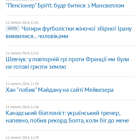
"Пенсіонер" Бріґґс буде битися з Мансвеллом
11 лютого 2014, 12:41
Чотири футболістки жіночої збірної Ірану
ФОТО
виявилися... чоловіками
11 лютого 2014, 12:15
Шевчук: у повторній грі проти Франції ми були
не готові гризти землю
11 лютого 2014, 11:59
Хан "побив" Майдану на сайті Мейвезера
11 лютого 2014, 11:46
Канадський біатлоніст: український тренер,
напевно, побив рекорд Болта, коли біг до мене
11 лютого 2014, 11:29