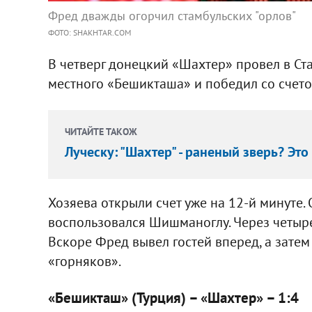
Фред дважды огорчил стамбульских "орлов"
ФОТО: SHAKHTAR.COM
В четверг донецкий «Шахтер» провел в С
местного «Бешикташа» и победил со счетом
ЧИТАЙТЕ ТАКОЖ
Луческу: "Шахтер" - раненый зверь? Эт
Хозяева открыли счет уже на 12-й минуте
воспользовался Шишманоглу. Через четыр
Вскоре Фред вывел гостей вперед, а зате
«горняков».
«Бешикташ» (Турция) – «Шахтер» – 1:4