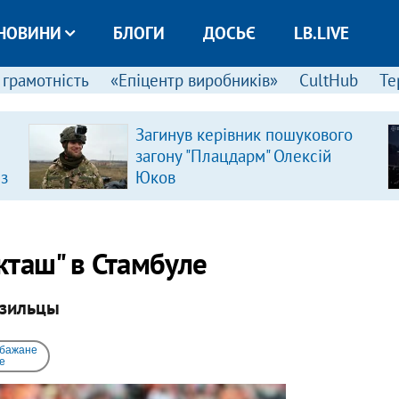
НОВИНИ
БЛОГИ
ДОСЬЄ
LB.LIVE
 грамотність
«Епіцентр виробників»
CultHub
Те
Загинув керівник пошукового
загону "Плацдарм" Олексій
 з
Юков
кташ" в Стамбуле
азильцы
 бажане
e