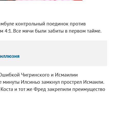
тамбуле контрольный поединок против
 4:1. Все мячи были забиты в первом тайме.
о иллюзия
. Ошибкой Чигринского и Исмаилии
е минуты Илсиньо замкнул прострел Исмаили.
м Коста и тот же Фред закрепили преимущество