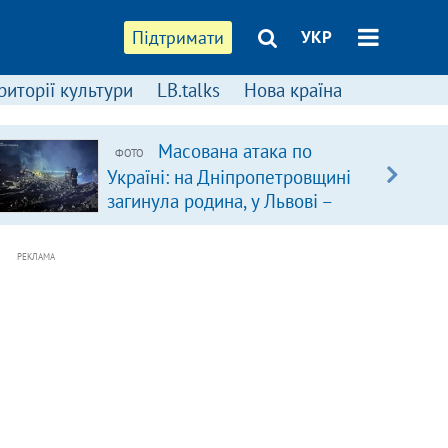
Підтримати
УКР
риторії культури
LB.talks
Нова країна
Масована атака по
ФОТО
Україні: на Дніпропетровщині
загинула родина, у Львові –
удар по багатоповерхівках
(доповнюється)
РЕКЛАМА