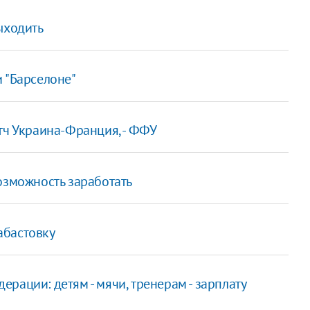
ыходить
и "Барселоне"
тч Украина-Франция, - ФФУ
озможность заработать
абастовку
рации: детям - мячи, тренерам - зарплату