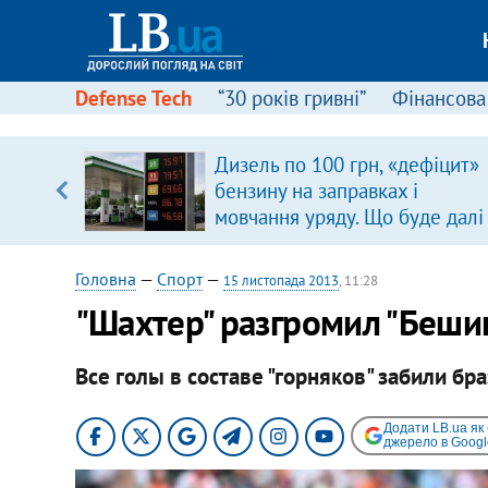
Defense Tech
“30 років гривні”
Фінансова
щодо
Дизель по 100 грн, «дефіцит»
 у
бензину на заправках і
ої ходи
мовчання уряду. Що буде далі
цінами на пальне?
Головна
—
Спорт
—
15 листопада 2013
, 11:28
"Шахтер" разгромил "Беши
Все голы в составе "горняков" забили бр
Додати LB.ua як
джерело в Googl