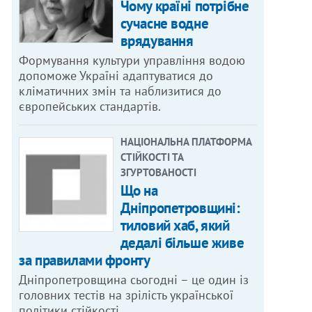
Чому країні потрібне
сучасне водне
врядування
Формування культури управління водою
допоможе Україні адаптуватися до
кліматичних змін та наблизитися до
європейських стандартів.
НАЦІОНАЛЬНА ПЛАТФОРМА
СТІЙКОСТІ ТА
ЗГУРТОВАНОСТІ
Що на
Дніпропетровщині:
тиловий хаб, який
дедалі більше живе
за правилами фронту
Дніпропетровщина сьогодні – це один із
головних тестів на зрілість української
політики стійкості.