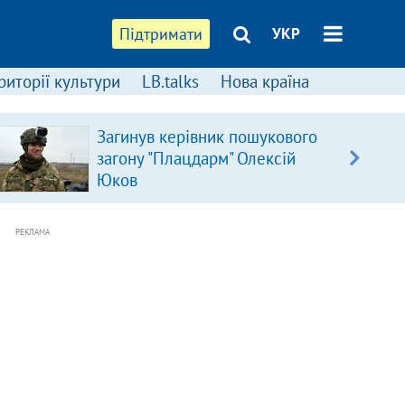
Підтримати
УКР
риторії культури
LB.talks
Нова країна
Загинув керівник пошукового
загону "Плацдарм" Олексій
Юков
РЕКЛАМА