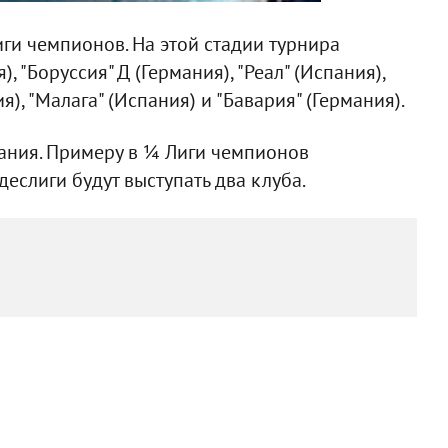
иги чемпионов. На этой стадии турнира
 "Боруссия" Д (Германия), "Реал" (Испания),
), "Малага" (Испания) и "Бавария" (Германия).
ания. Примеру в ¼ Лиги чемпионов
еслиги будут выступать два клуба.