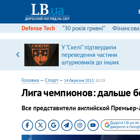
Defense Tech
“30 років гривні”
Фінансова
У "Скелі" підтвердили
уп
переведення частини
штурмовиків до інших
ку
підрозділів
Головна
—
Спорт
—
14 березня 2013
, 10:19
Лига чемпионов: дальше б
Все представители английской Премьер-
Додати LB.ua як
джерело в Googl