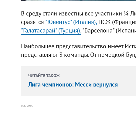
В среду стали известны все участники ¼ Л
сразятся
"Ювентус" (Италия),
ПСЖ (Франция),
"Галатасарай" (Турция),
"Барселона" (Испания
Наибольшее представительство имеет Исп
представляют 3 команды. От немецкой Бунд
ЧИТАЙТЕ ТАКОЖ
Лига чемпионов: Месси вернулся
РЕКЛАМА