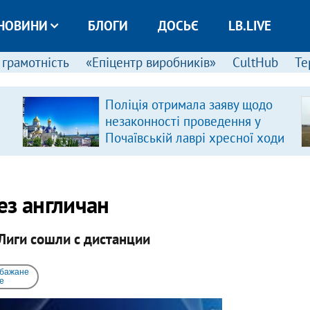
НОВИНИ
БЛОГИ
ДОСЬЄ
LB.LIVE
 грамотність
«Епіцентр виробників»
CultHub
Те
Поліція отримала заяву щодо
незаконності проведення у
Почаївській лаврі хресної ходи
ез англичан
Лиги сошли с дистанции
 бажане
e