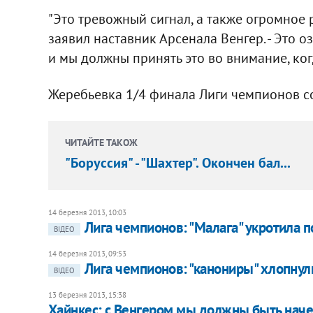
"Это тревожный сигнал, а также огромное 
заявил наставник Арсенала Венгер. - Это о
и мы должны принять это во внимание, ко
Жеребьевка 1/4 финала Лиги чемпионов со
ЧИТАЙТЕ ТАКОЖ
"Боруссия" - "Шахтер". Окончен бал...
14 березня 2013, 10:03
Лига чемпионов: "Малага" укротила п
ВІДЕО
14 березня 2013, 09:53
Лига чемпионов: "канониры" хлопну
ВІДЕО
13 березня 2013, 15:38
Хайнкес: с Венгером мы должны быть наче