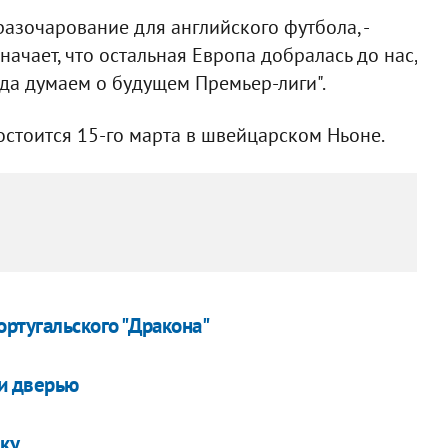
разочарование для английского футбола, -
значает, что остальная Европа добралась до нас,
гда думаем о будущем Премьер-лиги".
стоится 15-го марта в швейцарском Ньоне.
ортугальского "Дракона"
ли дверью
ку