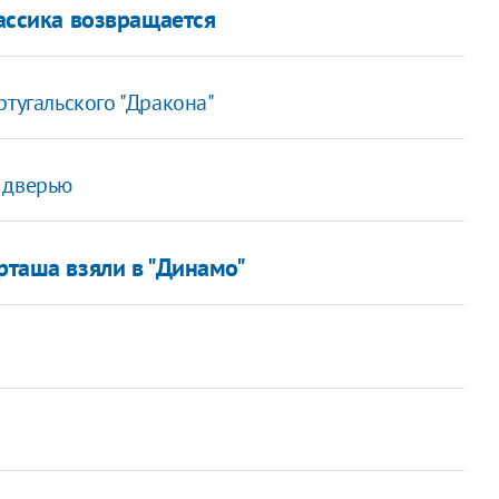
лассика возвращается
ртугальского "Дракона"
 дверью
рташа взяли в "Динамо"