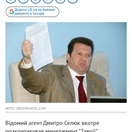
Додати LB.ua як бажане
джерело в Google
ФОТО: OBOZREVATEL.COM
Відомий агент Дмитро Селюк вкотре
розкритикував менеджмент "Таврії".