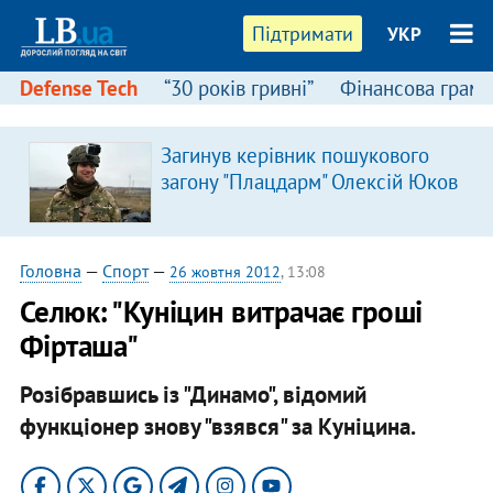
Підтримати
УКР
Defense Tech
“30 років гривні”
Фінансова грамо
Загинув керівник пошукового
загону "Плацдарм" Олексій Юков
Головна
—
Спорт
—
26 жовтня 2012
, 13:08
Селюк: "Куніцин витрачає гроші
Фірташа"
Розібравшись із "Динамо", відомий
функціонер знову "взявся" за Куніцина.