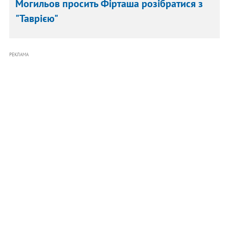
Могильов просить Фірташа розібратися з
"Таврією"
РЕКЛАМА