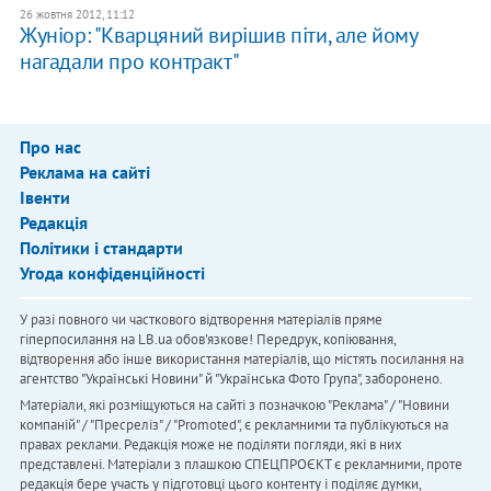
26 жовтня 2012, 11:12
Жуніор: "Кварцяний вирішив піти, але йому
нагадали про контракт"
Про нас
Реклама на сайті
Івенти
Редакція
Політики і стандарти
Угода конфіденційності
У разі повного чи часткового відтворення матеріалів пряме
гіперпосилання на LB.ua обов'язкове! Передрук, копіювання,
відтворення або інше використання матеріалів, що містять посилання на
агентство "Українськi Новини" й "Українська Фото Група", заборонено.
Матеріали, які розміщуються на сайті з позначкою "Реклама" / "Новини
компаній" / "Пресреліз" / "Promoted", є рекламними та публікуються на
правах реклами. Редакція може не поділяти погляди, які в них
представлені. Матеріали з плашкою СПЕЦПРОЄКТ є рекламними, проте
редакція бере участь у підготовці цього контенту і поділяє думки,