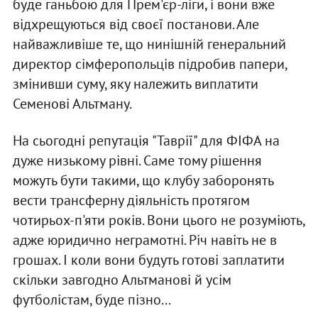
буде ганьбою для Прем'єр-ліги, і вони вже
відхрещуються від своєї постанови. Але
найважливіше те, що нинішній генеральний
директор сімферопольців підробив папери,
змінивши суму, яку належить виплатити
Семенові Альтману.
На сьогодні репутація "Таврії" для ФІФА на
дуже низькому рівні. Саме тому рішення
можуть бути такими, що клубу заборонять
вести трансферну діяльність протягом
чотирьох-п'яти років. Вони цього не розуміють,
адже юридично неграмотні. Річ навіть не в
грошах. І коли вони будуть готові заплатити
скільки завгодно Альтманові й усім
футболістам, буде пізно...