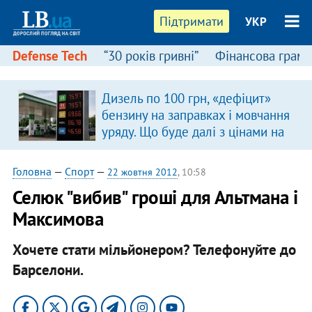
Підтримати
УКР
Defense Tech
“30 років гривні”
Фінансова грамо
Дизель по 100 грн, «дефіцит»
в
бензину на заправках і мовчання
уряду. Що буде далі з цінами на
пальне?
Головна
—
Спорт
—
22 жовтня 2012
, 10:58
Селюк "вибив" гроші для Альтмана і
Максимова
Хочете стати мільйонером? Телефонуйте до
Барселони.