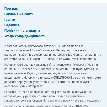
Про нас
Реклама на сайті
Івенти
Редакція
Політики і стандарти
Угода конфіденційності
У разі повного чи часткового відтворення матеріалів пряме
гіперпосилання на LB.ua обов'язкове! Передрук, копіювання,
відтворення або інше використання матеріалів, що містять посилання на
агентство "Українськi Новини" й "Українська Фото Група", заборонено.
Матеріали, які розміщуються на сайті з позначкою "Реклама" / "Новини
компаній" / "Пресреліз" / "Promoted", є рекламними та публікуються на
правах реклами. Редакція може не поділяти погляди, які в них
представлені. Матеріали з плашкою СПЕЦПРОЄКТ є рекламними, проте
редакція бере участь у підготовці цього контенту і поділяє думки,
висловлені у цих матеріалах.
Редакція не несе відповідальності за факти та оціночні судження,
оприлюднені у рекламних матеріалах. Згідно з українським
законодавством, відповідальність за зміст реклами несе рекламодавець.
Cуб'єкт у сфері онлайн-медіа; ідентифікатор медіа - R40-05097