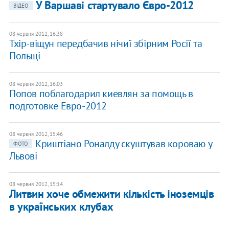
У Варшаві стартувало Євро-2012
ВІДЕО
08 червня 2012, 16:38
Тхір-віщун передбачив нічиї збірним Росії та
Польщі
08 червня 2012, 16:03
​Попов поблагодарил киевлян за помощь в
подготовке Евро-2012
08 червня 2012, 15:46
Криштіано Роналду скуштував короваю у
ФОТО
Львові
08 червня 2012, 15:14
Литвин хоче обмежити кількість іноземців
в українських клубах