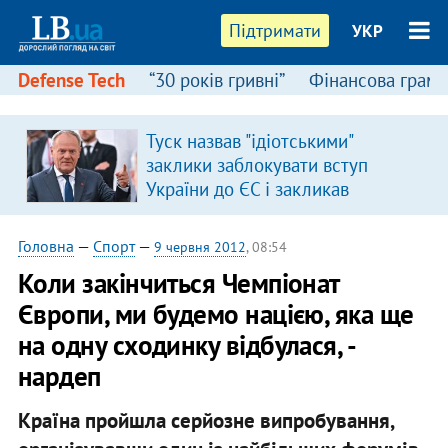
Підтримати
УКР
Defense Tech
“30 років гривні”
Фінансова грамо
Туск назвав "ідіотськими"
заклики заблокувати вступ
України до ЄС і закликав
припинити антиукраїнську
риторику
Головна
—
Спорт
—
9 червня 2012
, 08:54
Коли закінчиться Чемпіонат
Європи, ми будемо нацією, яка ще
на одну сходинку відбулася, -
нардеп
Країна пройшла серйозне випробування,