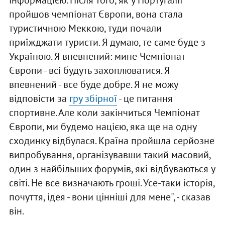
інформацією. Після того, як у Португалії
пройшов чемпіонат Європи, вона стала
туристичною Меккою, туди почали
приїжджати туристи. Я думаю, те саме буде з
Україною. Я впевнений: мине Чемпіонат
Європи - всі будуть захоплюватися. Я
впевнений - все буде добре. Я не можу
відповісти за
гру збірної
- це питання
спортивне. Але коли закінчиться Чемпіонат
Європи, ми будемо нацією, яка ще на одну
сходинку відбулася. Країна пройшла серйозне
випробування, організувавши такий масовий,
один з найбільших форумів, які відбуваються у
світі. Не все визначають гроші. Усе-таки історія,
почуття, ідея - вони цінніші для мене", - сказав
він.