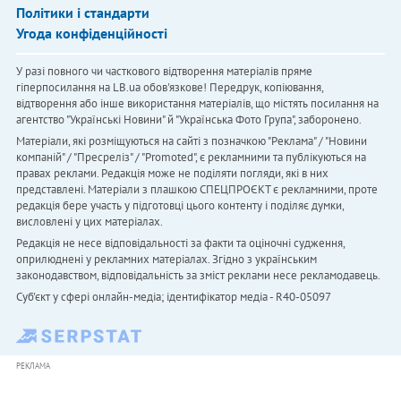
Політики і стандарти
Угода конфіденційності
У разі повного чи часткового відтворення матеріалів пряме
гіперпосилання на LB.ua обов'язкове! Передрук, копіювання,
відтворення або інше використання матеріалів, що містять посилання на
агентство "Українськi Новини" й "Українська Фото Група", заборонено.
Матеріали, які розміщуються на сайті з позначкою "Реклама" / "Новини
компаній" / "Пресреліз" / "Promoted", є рекламними та публікуються на
правах реклами. Редакція може не поділяти погляди, які в них
представлені. Матеріали з плашкою СПЕЦПРОЄКТ є рекламними, проте
редакція бере участь у підготовці цього контенту і поділяє думки,
висловлені у цих матеріалах.
Редакція не несе відповідальності за факти та оціночні судження,
оприлюднені у рекламних матеріалах. Згідно з українським
законодавством, відповідальність за зміст реклами несе рекламодавець.
Cуб'єкт у сфері онлайн-медіа; ідентифікатор медіа - R40-05097
РЕКЛАМА