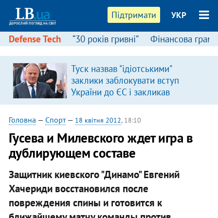
Підтримати
УКР
Defense Tech
“30 років гривні”
Фінансова грамо
Туск назвав "ідіотськими"
заклики заблокувати вступ
України до ЄС і закликав
припинити антиукраїнську
риторику
Головна
—
Спорт
—
18 квітня 2012
, 18:10
Гусева и Милевского ждет игра в
дублирующем составе
Защитник киевского "Динамо" Евгений
Хачериди восстановился после
повреждения спины и готовится к
ближайшему матчу команды против