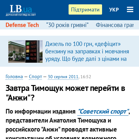
Підтримати
УКР
Defense Tech
“30 років гривні”
Фінансова грамо
Дизель по 100 грн, «дефіцит»
бензину на заправках і мовчання
уряду. Що буде далі з цінами на
пальне?
Головна
—
Спорт
—
30 серпня 2011
, 16:52
Завтра Тимощук может перейти в
"Анжи"?
По информации издания
"Советский спорт"
,
представители Анатолия Тимощука и
российского "Анжи" проводят активные
консультации об условиях возможного