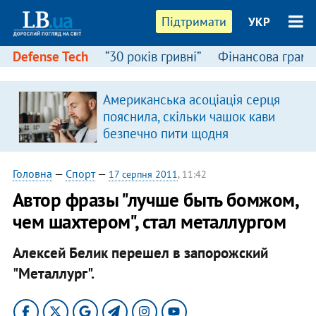
Підтримати
УКР
Defense Tech
“30 років гривні”
Фінансова грамо
Американська асоціація серця
пояснила, скільки чашок кави
безпечно пити щодня
Головна
—
Спорт
—
17 серпня 2011
, 11:42
Автор фразы "лучше быть бомжом,
чем шахтером", стал металлургом
Алексей Белик перешел в запорожский
"Металлург".