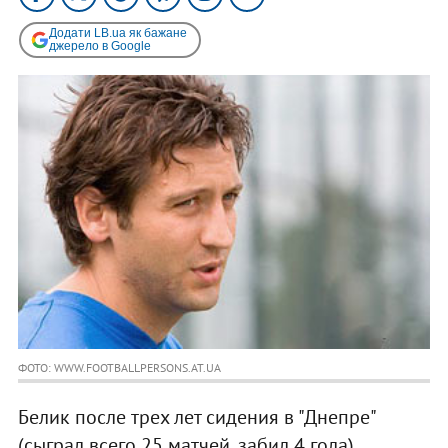
Додати LB.ua як бажане
джерело в Google
ФОТО: WWW.FOOTBALLPERSONS.AT.UA
Белик после трех лет сидения в "Днепре"
(сыграл всего 25 матчей, забил 4 гола)