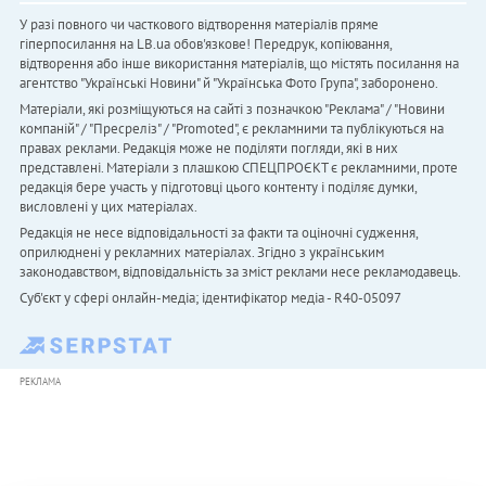
У разі повного чи часткового відтворення матеріалів пряме
гіперпосилання на LB.ua обов'язкове! Передрук, копіювання,
відтворення або інше використання матеріалів, що містять посилання на
агентство "Українськi Новини" й "Українська Фото Група", заборонено.
Матеріали, які розміщуються на сайті з позначкою "Реклама" / "Новини
компаній" / "Пресреліз" / "Promoted", є рекламними та публікуються на
правах реклами. Редакція може не поділяти погляди, які в них
представлені. Матеріали з плашкою СПЕЦПРОЄКТ є рекламними, проте
редакція бере участь у підготовці цього контенту і поділяє думки,
висловлені у цих матеріалах.
Редакція не несе відповідальності за факти та оціночні судження,
оприлюднені у рекламних матеріалах. Згідно з українським
законодавством, відповідальність за зміст реклами несе рекламодавець.
Cуб'єкт у сфері онлайн-медіа; ідентифікатор медіа - R40-05097
РЕКЛАМА