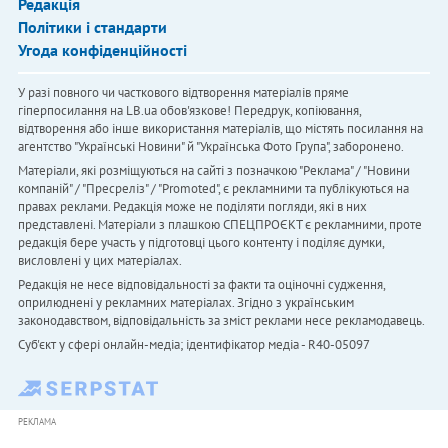
Редакція
Політики і стандарти
Угода конфіденційності
У разі повного чи часткового відтворення матеріалів пряме
гіперпосилання на LB.ua обов'язкове! Передрук, копіювання,
відтворення або інше використання матеріалів, що містять посилання на
агентство "Українськi Новини" й "Українська Фото Група", заборонено.
Матеріали, які розміщуються на сайті з позначкою "Реклама" / "Новини
компаній" / "Пресреліз" / "Promoted", є рекламними та публікуються на
правах реклами. Редакція може не поділяти погляди, які в них
представлені. Матеріали з плашкою СПЕЦПРОЄКТ є рекламними, проте
редакція бере участь у підготовці цього контенту і поділяє думки,
висловлені у цих матеріалах.
Редакція не несе відповідальності за факти та оціночні судження,
оприлюднені у рекламних матеріалах. Згідно з українським
законодавством, відповідальність за зміст реклами несе рекламодавець.
Cуб'єкт у сфері онлайн-медіа; ідентифікатор медіа - R40-05097
РЕКЛАМА