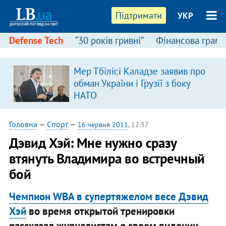
Підтримати
УКР
Defense Tech
“30 років гривні”
Фінансова грамо
Мер Тбілісі Каладзе заявив про
я
обман України і Грузії з боку
НАТО
Головна
—
Спорт
—
16 червня 2011
, 12:37
Дэвид Хэй: Мне нужно сразу
втянуть Владимира во встречный
бой
Чемпион WBA в супертяжелом весе Дэвид
Хэй
во время открытой тренировки
рассказал журналистам о своем видении