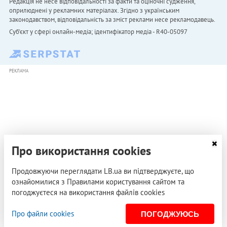
Редакція не несе відповідальності за факти та оціночні судження,
оприлюднені у рекламних матеріалах. Згідно з українським
законодавством, відповідальність за зміст реклами несе рекламодавець.
Cуб'єкт у сфері онлайн-медіа; ідентифікатор медіа - R40-05097
РЕКЛАМА
Про використання cookies
Продовжуючи переглядати LB.ua ви підтверджуєте, що
ознайомилися з Правилами користування сайтом та
погоджуєтеся на використання файлів cookies
Про файли cookies
ПОГОДЖУЮСЬ