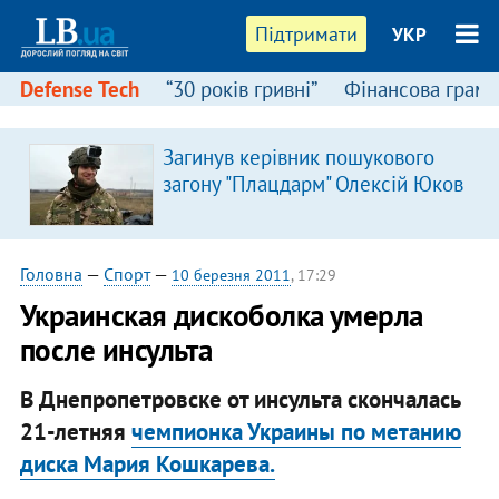
Підтримати
УКР
Defense Tech
“30 років гривні”
Фінансова грамо
Загинув керівник пошукового
загону "Плацдарм" Олексій Юков
Головна
—
Спорт
—
10 березня 2011
, 17:29
Украинская дискоболка умерла
после инсульта
В Днепропетровске от инсульта скончалась
21-летняя
чемпионка Украины по метанию
диска Мария Кошкарева.