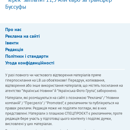
Буссуфы
Про нас
Реклама на сайті
Івенти
Редакція
Політики і стандарти
Угода конфіденційності
У разі повного чи часткового відтворення матеріалів пряме
гіперпосилання на LB.ua обов'язкове! Передрук, копіювання,
відтворення або інше використання матеріалів, що містять посилання на
агентство "Українськi Новини" й "Українська Фото Група", заборонено.
Матеріали, які розміщуються на сайті з позначкою "Реклама" / "Новини
компаній" / "Пресреліз" / "Promoted", є рекламними та публікуються на
правах реклами. Редакція може не поділяти погляди, які в них
представлені. Матеріали з плашкою СПЕЦПРОЄКТ є рекламними, проте
редакція бере участь у підготовці цього контенту і поділяє думки,
висловлені у цих матеріалах.