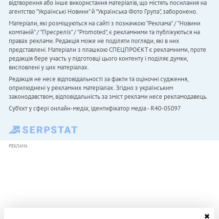
відтворення або інше використання матеріалів, що містять посилання на
агентство "Українськi Новини" й "Українська Фото Група", заборонено.
Матеріали, які розміщуються на сайті з позначкою "Реклама" / "Новини
компаній" / "Пресреліз" / "Promoted", є рекламними та публікуються на
правах реклами. Редакція може не поділяти погляди, які в них
представлені. Матеріали з плашкою СПЕЦПРОЄКТ є рекламними, проте
редакція бере участь у підготовці цього контенту і поділяє думки,
висловлені у цих матеріалах.
Редакція не несе відповідальності за факти та оціночні судження,
оприлюднені у рекламних матеріалах. Згідно з українським
законодавством, відповідальність за зміст реклами несе рекламодавець.
Cуб'єкт у сфері онлайн-медіа; ідентифікатор медіа - R40-05097
РЕКЛАМА