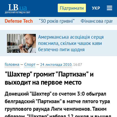
Підтримати
УКР
Defense Tech
“30 років гривні”
Фінансова грамо
:
Американська асоціація серця
пояснила, скільки чашок кави
безпечно пити щодня
Головна
—
Спорт
—
24 листопада 2010
, 16:07
"Шахтер" громит "Партизан" и
выходит на первое место
Донецкий "Шахтер" со счетом 3:0 обыграл
белградский "Партизан" в матче пятого тура
группового раунда Лиги чемпионов. Таким
образом, "Шахтер" набрал 12 очков и вышел