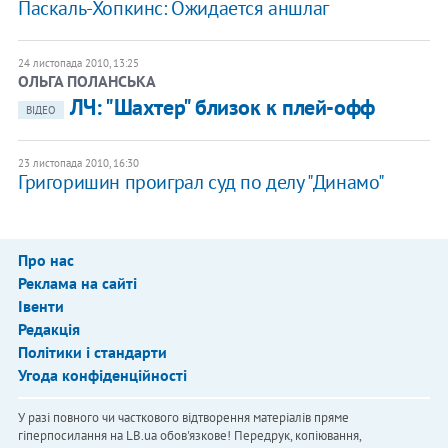
Паскаль-Хопкинс: Ожидается аншлаг
24 листопада 2010, 13:25
ОЛЬГА ПОЛАНСЬКА
​ЛЧ: "Шахтер" близок к плей-офф
ВІДЕО
23 листопада 2010, 16:30
Григоришин проиграл суд по делу "Динамо"
Про нас
Реклама на сайті
Івенти
Редакція
Політики і стандарти
Угода конфіденційності
У разі повного чи часткового відтворення матеріалів пряме
гіперпосилання на LB.ua обов'язкове! Передрук, копіювання,