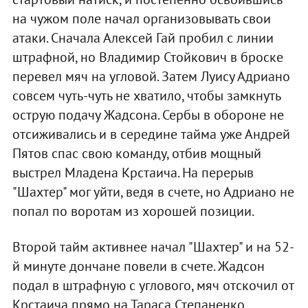
на чужом поле начал организовывать свои
атаки. Сначала Алексей Гай пробил с линии
штрафной, но Владимир Стойкович в броске
перевел мяч на угловой. Затем Луису Адриано
совсем чуть-чуть не хватило, чтобы замкнуть
острую подачу Жадсона. Сербы в обороне не
отсиживались и в середине тайма уже Андрей
Пятов спас свою команду, отбив мощный
выстрел Младена Крстаича. На перерыв
"Шахтер" мог уйти, ведя в счете, но Адриано не
попал по воротам из хорошей позиции.
Второй тайм активнее начал "Шахтер" и на 52-
й минуте дончане повели в счете. Жадсон
подал в штрафную с углового, мяч отскочил от
Крстаича прямо на Тараса Степаненко,