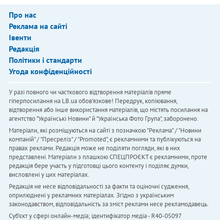
Про нас
Реклама на сайті
Івенти
Редакція
Політики і стандарти
Угода конфіденційності
У разі повного чи часткового відтворення матеріалів пряме
гіперпосилання на LB.ua обов'язкове! Передрук, копіювання,
відтворення або інше використання матеріалів, що містять посилання на
агентство "Українськi Новини" й "Українська Фото Група", заборонено.
Матеріали, які розміщуються на сайті з позначкою "Реклама" / "Новини
компаній" / "Пресреліз" / "Promoted", є рекламними та публікуються на
правах реклами. Редакція може не поділяти погляди, які в них
представлені. Матеріали з плашкою СПЕЦПРОЄКТ є рекламними, проте
редакція бере участь у підготовці цього контенту і поділяє думки,
висловлені у цих матеріалах.
Редакція не несе відповідальності за факти та оціночні судження,
оприлюднені у рекламних матеріалах. Згідно з українським
законодавством, відповідальність за зміст реклами несе рекламодавець.
Cуб'єкт у сфері онлайн-медіа; ідентифікатор медіа - R40-05097