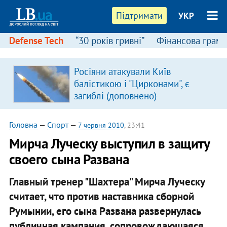
Підтримати
УКР
Defense Tech
“30 років гривні”
Фінансова грамо
Росіяни атакували Київ
балістикою і "Цирконами", є
загиблі (доповнено)
Головна
—
Спорт
—
7 червня 2010
, 23:41
Мирча Луческу выступил в защиту
своего сына Развана
Главный тренер "Шахтера" Мирча Луческу
считает, что против наставника сборной
Румынии, его сына Развана развернулась
публичная кампания, сопровождающаяся