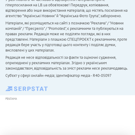
гіперпосилання на LB.ua обов'язкове! Передрук, копіювання,
відтворення або інше використання матеріалів, що містять посилання на
агентство "Українськi Новини" й "Українська Фото Група", заборонено.
Матеріали, які розміщуються на сайті з позначкою "Реклама" / "Новини
компаній" / "Пресреліз" / "Promoted", є рекламними та публікуються на
правах реклами. Редакція може не поділяти погляди, які в них
представлені. Матеріали з плашкою СПЕЦПРОЄКТ є рекламними, проте
редакція бере участь у підготовці цього контенту і поділяє думки,
висловлені у цих матеріалах.
Редакція не несе відповідальності за факти та оціночні судження,
оприлюднені у рекламних матеріалах. Згідно з українським
законодавством, відповідальність за зміст реклами несе рекламодавець.
Cуб'єкт у сфері онлайн-медіа; ідентифікатор медіа - R40-05097
РЕКЛАМА