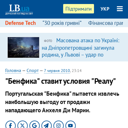
Підтримати
УКР
Defense Tech
“30 років гривні”
Фінансова грамо
Масована атака по Україні:
ФОТО
на Дніпропетровщині загинула
родина, у Львові – удар по
багатоповерхівках
(доповнюється)
Головна
—
Спорт
—
7 червня 2010
, 23:14
"Бенфика" ставит условия "Реалу"
Португальская "Бенфика" пытается извлечь
наибольшую выгоду от продажи
нападающего Анхеля Ди Марии.