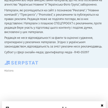
відтворення або інше використання матеріалів, що містять посилання на
агентство "Українськi Новини" й "Українська Фото Група", заборонено.
Матеріали, які розміщуються на сайті з позначкою "Реклама" / "Новини
компаній" / "Пресреліз" / "Promoted", є рекламними та публікуються на
правах реклами. Редакція може не поділяти погляди, які в них
представлені. Матеріали з плашкою СПЕЦПРОЄКТ є рекламними, проте
редакція бере участь у підготовці цього контенту і поділяє думки,
висловлені у цих матеріалах.
Редакція не несе відповідальності за факти та оціночні судження,
оприлюднені у рекламних матеріалах. Згідно з українським
законодавством, відповідальність за зміст реклами несе рекламодавець.
Cуб'єкт у сфері онлайн-медіа; ідентифікатор медіа - R40-05097
РЕКЛАМА