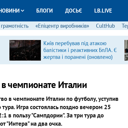
НОВИНИ
БЛОГИ
ДОСЬЄ
LB.LIVE
 грамотність
«Епіцентр виробників»
CultHub
Те
Київ перебував під атакою
балістики і реактивних БпЛА. Є
жертва і поранені (оновлено)
о в чемпионате Италии
во в чемпионате Италии по футболу, уступив
 тура. Игра состоялась поздно вечером 25
:1 в пользу "Сампдории". За три тура до
т "Интера" на два очка.