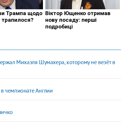
ржал Михаэля Шумахера, которому не везёт в
 в чемпионате Англии
личко