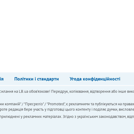
ія
Політики і стандарти
Угода конфіденційності
силання на LB.ua обов'язкове! Передрук, копіювання, відтворення або інше вико
ни компаній" / "Пресреліз" / "Promoted", є рекламними та публікуються на права
 редакція бере участь у підготовці цього контенту і поділяє думки, висловле
 оприлюднені у рекламних матеріалах. Згідно з українським законодавством, від