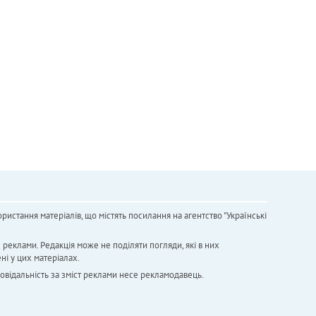
ристання матеріалів, що містять посилання на агентство "Українськi
х реклами. Редакція може не поділяти погляди, які в них
ні у цих матеріалах.
повідальність за зміст реклами несе рекламодавець.