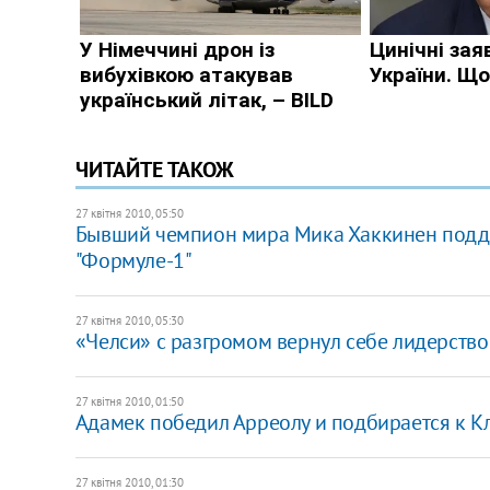
ЧИТАЙТЕ ТАКОЖ
27 квітня 2010, 05:50
Бывший чемпион мира Мика Хаккинен подде
"Формуле-1"
27 квітня 2010, 05:30
«Челси» с разгромом вернул себе лидерство
27 квітня 2010, 01:50
Адамек победил Арреолу и подбирается к К
27 квітня 2010, 01:30