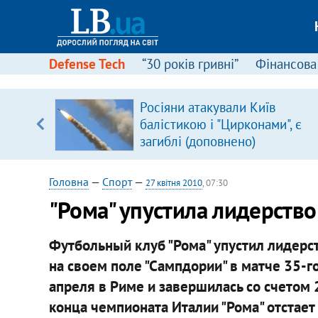
Defense Tech
“30 років гривні”
Фінансова
Росіяни атакували Київ
балістикою і "Цирконами", є
вщині
загиблі (доповнено)
і –
ах
Головна
—
Спорт
—
27 квітня 2010
, 07:30
"Рома" упустила лидерств
Футбольный клуб "Рома" упустил лидерст
на своем поле "Сампдории" в матче 35-го
апреля в Риме и завершилась со счетом 2
конца чемпионата Италии "Рома" отстает о