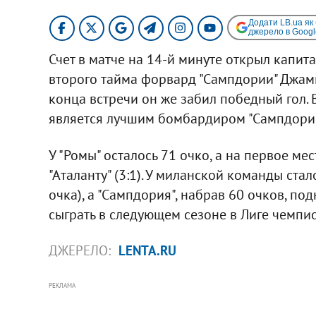
Додати LB.ua як
джерело в Googl
Счет в матче на 14-й минуте открыл капит
второго тайма форвард "Сампдории" Джампа
конца встречи он же забил победный гол.
является лучшим бомбардиром "Сампдории",
У "Ромы" осталось 71 очко, а на первое м
"Аталанту" (3:1). У миланской команды стал
очка), а "Сампдория", набрав 60 очков, п
сыграть в следующем сезоне в Лиге чемпи
ДЖЕРЕЛО:
LENTA.RU
РЕКЛАМА