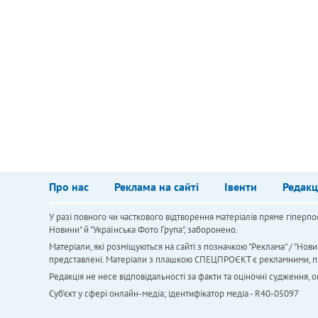
Про нас
Реклама на сайті
Івенти
Редакц
У разі повного чи часткового відтворення матеріалів пряме гіперпо
Новини" й "Українська Фото Група", заборонено.
Матеріали, які розміщуються на сайті з позначкою "Реклама" / "Нови
представлені. Матеріали з плашкою СПЕЦПРОЄКТ є рекламними, проте
Редакція не несе відповідальності за факти та оціночні судження,
Cуб'єкт у сфері онлайн-медіа; ідентифікатор медіа - R40-05097