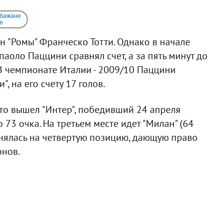
 бажане
e
ан "Ромы" Франческо Тотти. Однако в начале
оло Паццини сравнял счет, а за пять минут до
 В чемпионате Италии - 2009/10 Паццини
 на его счету 17 голов.
есто вышел "Интер", победивший 24 апреля
о 73 очка. На третьем месте идет "Милан" (64
однялась на четвертую позицию, дающую право
онов.