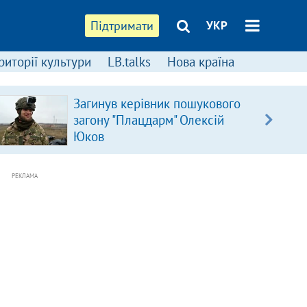
Підтримати
УКР
риторії культури
LB.talks
Нова країна
Загинув керівник пошукового
загону "Плацдарм" Олексій
Юков
РЕКЛАМА