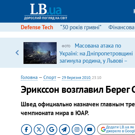
Defense Tech
“30 років гривні”
Фінансова
Масована атака по
ФОТО
, є
Україні: на Дніпропетровщині
загинула родина, у Львові –
удар по багатоповерхівках
(доповнюється)
Головна
—
Спорт
—
29 березня 2010
, 23:10
Эрикссон возглавил Берег 
Швед официально назначен главным тре
чемпионата мира в ЮАР.
Додати LB.ua як
джерело в Googl