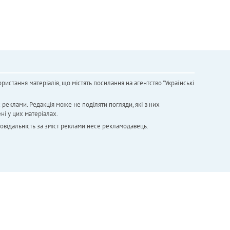
ристання матеріалів, що містять посилання на агентство "Українськi
х реклами. Редакція може не поділяти погляди, які в них
ні у цих матеріалах.
повідальність за зміст реклами несе рекламодавець.