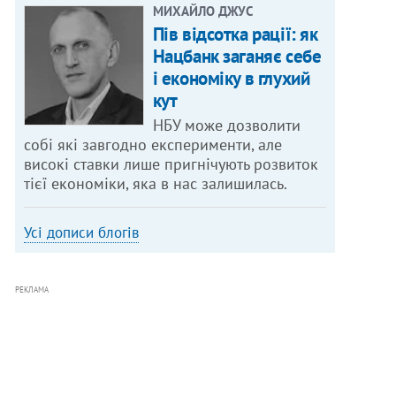
МИХАЙЛО ДЖУС
Пів відсотка рації: як
Нацбанк заганяє себе
і економіку в глухий
кут
НБУ може дозволити
собі які завгодно експерименти, але
високі ставки лише пригнічують розвиток
тієї економіки, яка в нас залишилась.
Усі дописи блогів
РЕКЛАМА