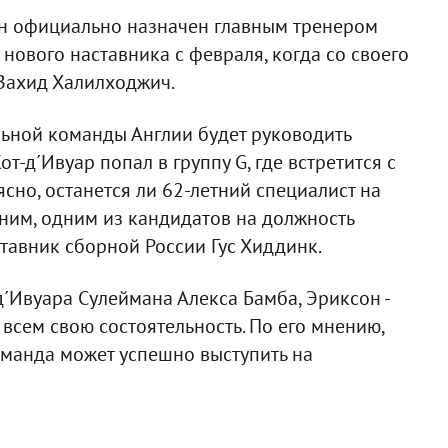
н официально назначен главным тренером
 нового наставника с февраля, когда со своего
Вахид Халилходжич.
ьной команды Англии будет руководить
-д´Ивуар попал в группу G, где встретится с
ясно, останется ли 62-летний специалист на
ним, одним из кандидатов на должность
тавник сборной России Гус Хиддинк.
´Ивуара Сулеймана Алекса Бамба, Эриксон -
всем свою состоятельность. По его мнению,
манда может успешно выступить на