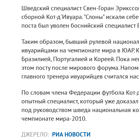
Шведский специалист Свен-Горан Эрикссо
сборной Кот-д´Ивуара. "Слоны" искали себе
поста был уволен боснийский специалист 
Таким образом, бывший рулевой национал
ивуарийцами на чемпионате мира в ЮАР. Кот
Бразилией, Португалией и Кореей. Пока не
этом посту после мирового форума. Напом
главного тренера ивуарийцев считался нас
По словам члена Федерации футбола Кот-д
опытный специалист, который уже доказал 
под руководством шведа национальная ко
чемпионате мира-2010.
ДЖЕРЕЛО:
РИА НОВОСТИ