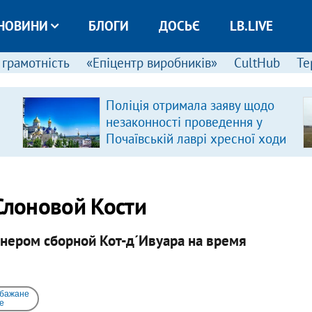
НОВИНИ
БЛОГИ
ДОСЬЄ
LB.LIVE
 грамотність
«Епіцентр виробників»
CultHub
Те
Поліція отримала заяву щодо
незаконності проведення у
Почаївській лаврі хресної ходи
Слоновой Кости
нером сборной Кот-д´Ивуара на время
 бажане
e