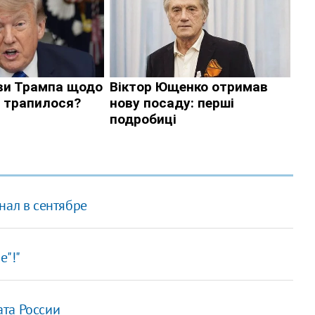
нал в сентябре
е"!"
та России