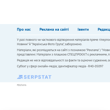
Про нас
Реклама на сайті
Івенти
Редакц
У разі повного чи часткового відтворення матеріалів пряме гіперпо
Новини" й "Українська Фото Група", заборонено.
Матеріали, які розміщуються на сайті з позначкою "Реклама" / "Нови
представлені. Матеріали з плашкою СПЕЦПРОЄКТ є рекламними, проте
Редакція не несе відповідальності за факти та оціночні судження,
Cуб'єкт у сфері онлайн-медіа; ідентифікатор медіа - R40-05097
РЕКЛАМА