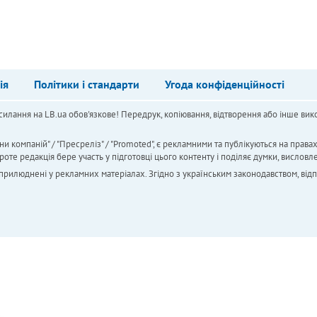
ія
Політики і стандарти
Угода конфіденційності
силання на LB.ua обов'язкове! Передрук, копіювання, відтворення або інше вико
ни компаній" / "Пресреліз" / "Promoted", є рекламними та публікуються на права
 редакція бере участь у підготовці цього контенту і поділяє думки, висловле
 оприлюднені у рекламних матеріалах. Згідно з українським законодавством, від