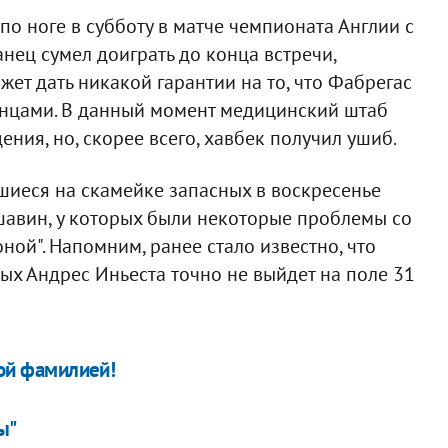
о ноге в субботу в матче чемпионата Англии с
анец сумел доиграть до конца встречи,
жет дать никакой гарантии на то, что Фабрегас
онцами. В данный момент медицинский штаб
ния, но, скорее всего, хавбек получил ушиб.
вшиеся на скамейке запасных в воскресенье
авин, у которых были некоторые проблемы со
оной". Напомним, ранее стало известно, что
ых Андрес Иньеста точно не выйдет на поле 31
кой фамилией!
ы"