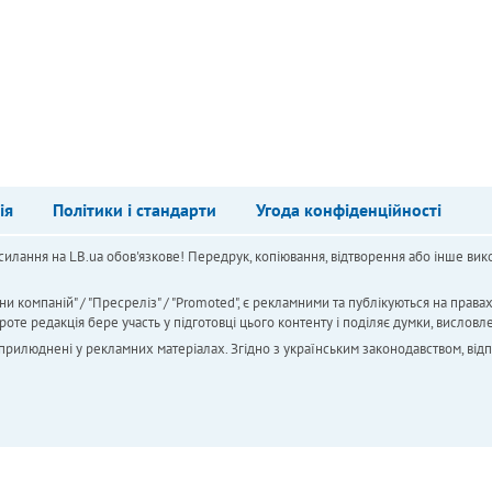
ія
Політики і стандарти
Угода конфіденційності
силання на LB.ua обов'язкове! Передрук, копіювання, відтворення або інше вико
ни компаній" / "Пресреліз" / "Promoted", є рекламними та публікуються на права
 редакція бере участь у підготовці цього контенту і поділяє думки, висловле
 оприлюднені у рекламних матеріалах. Згідно з українським законодавством, від