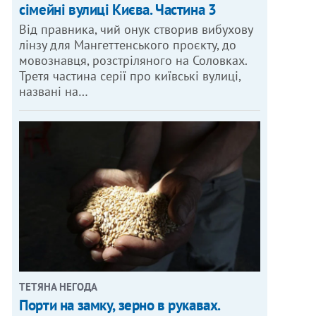
сімейні вулиці Києва. Частина 3
Від правника, чий онук створив вибухову
лінзу для Мангеттенського проєкту, до
мовознавця, розстріляного на Соловках.
Третя частина серії про київські вулиці,
названі на…
ТЕТЯНА НЕГОДА
Порти на замку, зерно в рукавах.