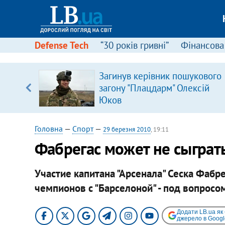
Defense Tech
“30 років гривні”
Фінансова
ою
Загинув керівник пошукового
пЛА. Є
загону "Плацдарм" Олексій
лено)
Юков
Головна
—
Спорт
—
29 березня 2010
, 19:11
Фабрегас может не сыграть
Участие капитана "Арсенала" Сеска Фабр
чемпионов с "Барселоной" - под вопросо
Додати LB.ua як
джерело в Googl