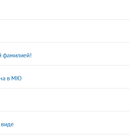
ой фамилией!
она в МЮ
 виде