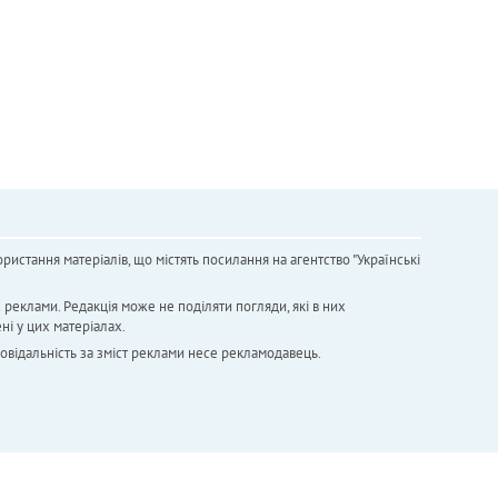
ристання матеріалів, що містять посилання на агентство "Українськi
х реклами. Редакція може не поділяти погляди, які в них
ні у цих матеріалах.
повідальність за зміст реклами несе рекламодавець.