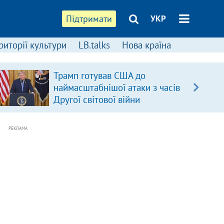
Підтримати
УКР
риторії культури
LB.talks
Нова країна
Трамп готував США до
наймасштабнішої атаки з часів
Другої світової війни
РЕКЛАМА