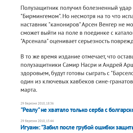
Полузащитник получил болезненный удар п
"Бирмингемом". Но несмотря на то что исп
наставник "канониров" Арсен Венгер не мо
сможет выйти на поле в поединке с катал
"Арсенала" оценивает серьезность поврежде
В то же время издание отмечает, что оста
полузащитники Самир Насри и Андрей Арш
здоровьем, будут готовы сыграть с "Барсел
один из ключевых хавбеков сине-гранатов
марта.
29 березня 2010, 18:36
"Реалу" не хватало только серба с болгарс
29 березня 2010, 15:44
Игуаин: "Забил после грубой ошибки защит