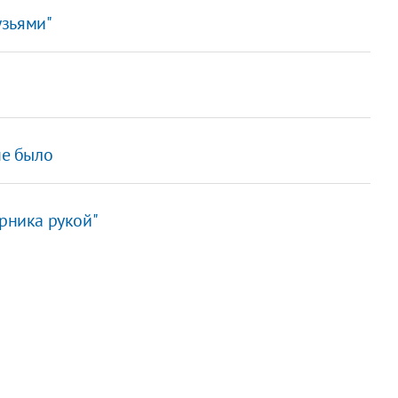
узьями"
не было
ерника рукой"