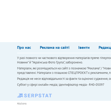
Про нас
Реклама на сайті
Івенти
Редакц
У разі повного чи часткового відтворення матеріалів пряме гіперпо
Новини" й "Українська Фото Група", заборонено.
Матеріали, які розміщуються на сайті з позначкою "Реклама" / "Нови
представлені. Матеріали з плашкою СПЕЦПРОЄКТ є рекламними, проте
Редакція не несе відповідальності за факти та оціночні судження,
Cуб'єкт у сфері онлайн-медіа; ідентифікатор медіа - R40-05097
РЕКЛАМА