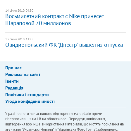
14 січня 2010, 04:50
Восьмилетний контракт с Nike принесет
Шараповой 70 миллионов
13 січня 2010, 11:25
Овидиопольский ФК "Днестр" вышел из отпуска
Про нас
Реклама на сайті
Івенти
Редакція
Політики і стандарти
Угода конфіденційності
У разі повного чи часткового відтворення матеріалів пряме
гіперпосилання на LB.ua обов'язкове! Передрук, копіювання,
відтворення або інше використання матеріалів, що містять посилання на
агентство "Українськi Новини" й "Українська Фото Група", заборонено.