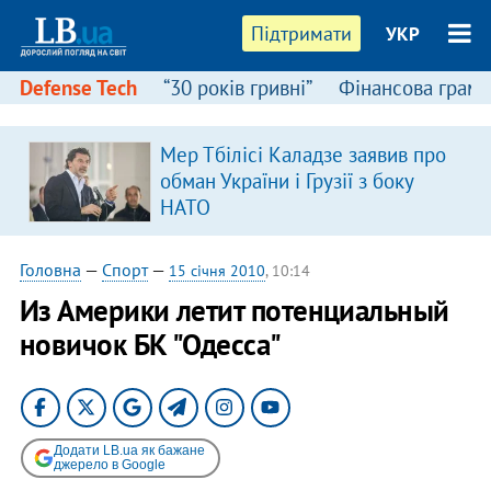
Підтримати
УКР
Defense Tech
“30 років гривні”
Фінансова грамо
:
Мер Тбілісі Каладзе заявив про
обман України і Грузії з боку
НАТО
Головна
—
Спорт
—
15 січня 2010
, 10:14
Из Америки летит потенциальный
новичок БК "Одесса"
Додати LB.ua як бажане
джерело в Google