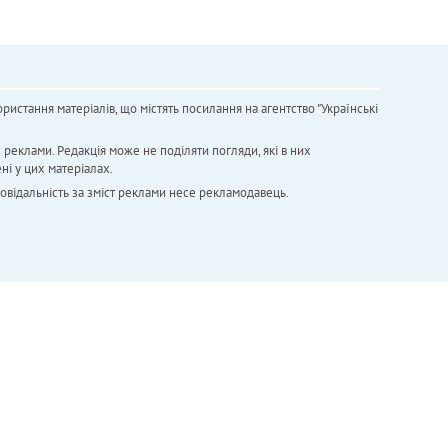
ристання матеріалів, що містять посилання на агентство "Українськi
х реклами. Редакція може не поділяти погляди, які в них
ні у цих матеріалах.
повідальність за зміст реклами несе рекламодавець.