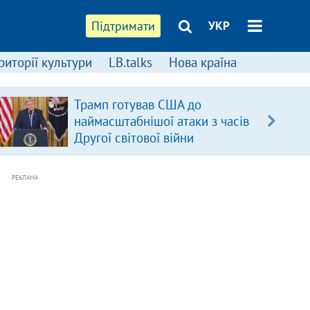
Підтримати
УКР
риторії культури
LB.talks
Нова країна
Трамп готував США до
наймасштабнішої атаки з часів
Другої світової війни
РЕКЛАМА