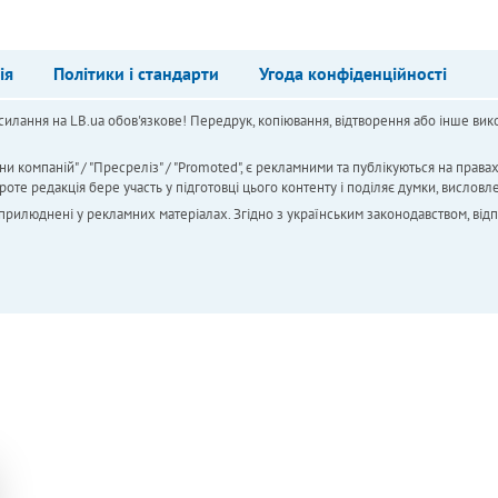
ія
Політики і стандарти
Угода конфіденційності
силання на LB.ua обов'язкове! Передрук, копіювання, відтворення або інше вико
ни компаній" / "Пресреліз" / "Promoted", є рекламними та публікуються на права
 редакція бере участь у підготовці цього контенту і поділяє думки, висловле
 оприлюднені у рекламних матеріалах. Згідно з українським законодавством, від