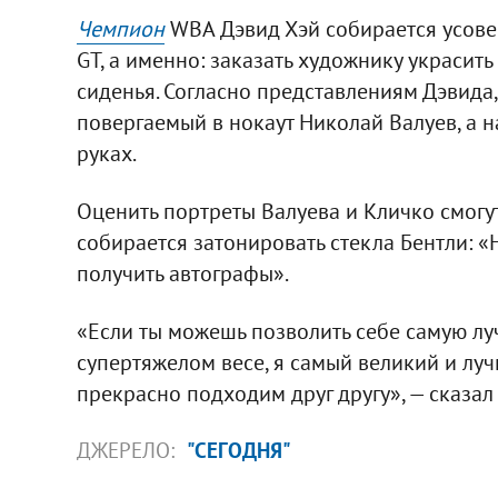
Чемпион
WBA Дэвид Хэй собирается усовер
GT, а именно: заказать художнику украси
сиденья. Согласно представлениям Дэвида
повергаемый в нокаут Николай Валуев, а на
руках.
Оценить портреты Валуева и Кличко смогу
собирается затонировать стекла Бентли: «
получить автографы».
«Если ты можешь позволить себе самую лу
супертяжелом весе, я самый великий и луч
прекрасно подходим друг другу», — сказал
ДЖЕРЕЛО:
"СЕГОДНЯ"