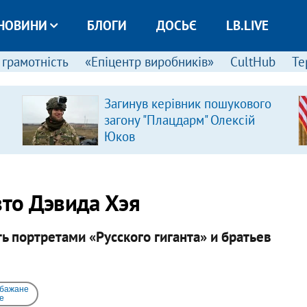
НОВИНИ
БЛОГИ
ДОСЬЄ
LB.LIVE
 грамотність
«Епіцентр виробників»
CultHub
Те
Загинув керівник пошукового
загону "Плацдарм" Олексій
Юков
вто Дэвида Хэя
 портретами «Русского гиганта» и братьев
 бажане
e