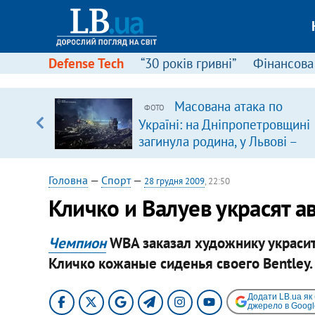
Defense Tech
“30 років гривні”
Фінансова
Масована атака по
ФОТО
, є
Україні: на Дніпропетровщині
загинула родина, у Львові –
удар по багатоповерхівках
(доповнюється)
Головна
—
Спорт
—
28 грудня 2009
, 22:50
Кличко и Валуев украсят а
Чемпион
WBA заказал художнику украсить
Кличко кожаные сиденья своего Bentley.
Додати LB.ua як
джерело в Googl