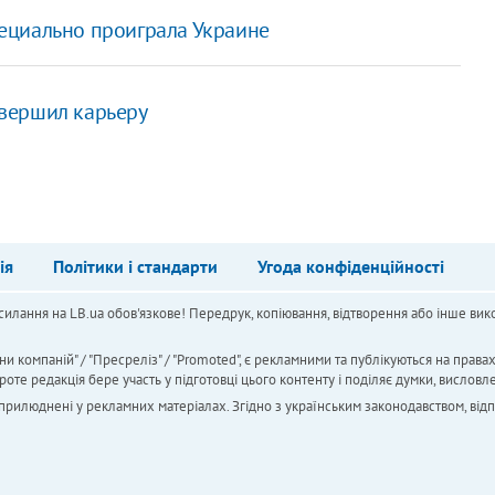
специально проиграла Украине
вершил карьеру
ія
Політики і стандарти
Угода конфіденційності
силання на LB.ua обов'язкове! Передрук, копіювання, відтворення або інше вико
ни компаній" / "Пресреліз" / "Promoted", є рекламними та публікуються на права
 редакція бере участь у підготовці цього контенту і поділяє думки, висловле
 оприлюднені у рекламних матеріалах. Згідно з українським законодавством, від