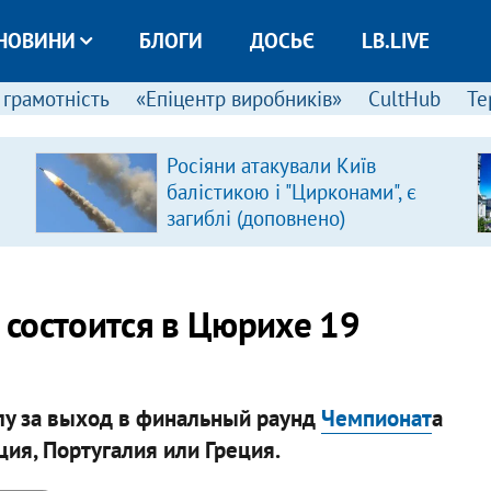
НОВИНИ
БЛОГИ
ДОСЬЄ
LB.LIVE
 грамотність
«Епіцентр виробників»
CultHub
Те
Росіяни атакували Київ
балістикою і "Цирконами", є
загиблі (доповнено)
состоится в Цюрихе 19
лу за выход в финальный раунд
Чемпионат
а
ция, Португалия или Греция.