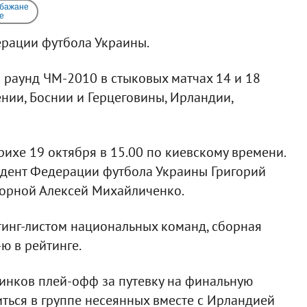
 бажане
e
рации футбола Украины.
й раунд ЧМ-2010 в стыковых матчах 14 и 18
нии, Боснии и Герцеговины, Ирландии,
ихе 19 октября в 15.00 по киевскому времени.
идент Федерации футбола Украины Григорий
борной Алексей Михайличенко.
инг-листом национальных команд, сборная
ю в рейтинге.
инков плей-офф за путевку на финальную
ться в группе несеянных вместе с Ирландией