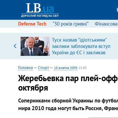
Defense Tech
“30 років гривні”
Фінансова
вив про
Туск назвав "ідіотськими"
боку
заклики заблокувати вступ
України до ЄС і закликав
припинити антиукраїнську
риторику
Головна
—
Спорт
—
18 жовтня 2009
, 15:43
Жеребьевка пар плей-офф 
октября
Соперниками сборной Украины по футбо
мира 2010 года могут быть Россия, Фран