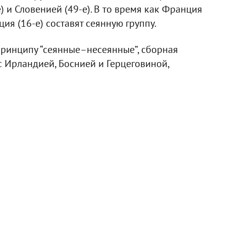
е) и Словенией (49-е). В то время как Франция
еция (16-е) составят сеянную группу.
принципу “сеянные–несеянные”, сборная
с Ирландией, Боснией и Герцеговиной,