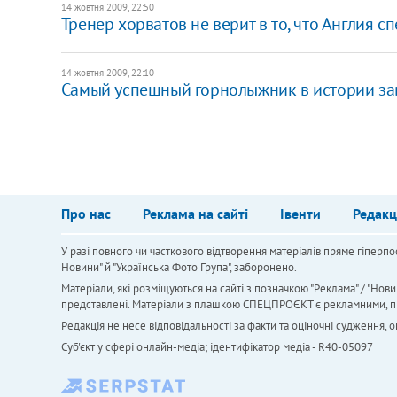
14 жовтня 2009, 22:50
Тренер хорватов не верит в то, что Англия 
14 жовтня 2009, 22:10
Самый успешный горнолыжник в истории за
Про нас
Реклама на сайті
Івенти
Редакц
У разі повного чи часткового відтворення матеріалів пряме гіперпо
Новини" й "Українська Фото Група", заборонено.
Матеріали, які розміщуються на сайті з позначкою "Реклама" / "Нови
представлені. Матеріали з плашкою СПЕЦПРОЄКТ є рекламними, проте
Редакція не несе відповідальності за факти та оціночні судження,
Cуб'єкт у сфері онлайн-медіа; ідентифікатор медіа - R40-05097