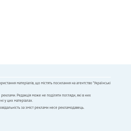
ристання матеріалів, що містять посилання на агентство "Українськi
х реклами. Редакція може не поділяти погляди, які в них
ні у цих матеріалах.
повідальність за зміст реклами несе рекламодавець.