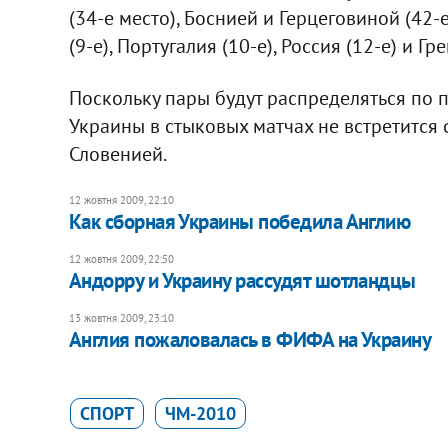
(34-е место), Боснией и Герцеговиной (42-
(9-е), Португалия (10-е), Россия (12-е) и Гр
Поскольку пары будут распределяться по 
Украины в стыковых матчах не встретится 
Словенией.
12 жовтня 2009, 22:10
Как сборная Украины победила Англию
12 жовтня 2009, 22:50
Андорру и Украину рассудят шотландцы
13 жовтня 2009, 23:10
Англия пожаловалась в ФИФА на Украину
СПОРТ
ЧМ-2010