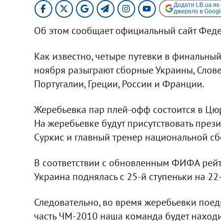
Додати LB.ua як
джерело в Googl
Об этом сообщает официальный сайт Феде
Как известно, четыре путевки в финальны
ноября разыграют сборные Украины, Слове
Португалии, Греции, России и Франции.
Жеребьевка пар плей-офф состоится в Цюр
На жеребьевке будут присутствовать през
Суркис и главный тренер национальной с
В соответствии с обновленным ФИФА рейт
Украина поднялась с 25-й ступеньки на 22-
Следовательно, во время жеребьевки поед
часть ЧМ-2010 наша команда будет находи