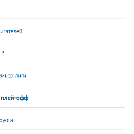
л
игателей
 ?
емьер-лиги
в плей-офф
oyota